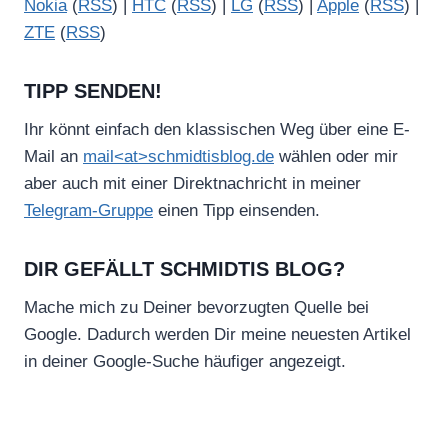
Nokia
(
RSS
) |
HTC
(
RSS
) |
LG
(
RSS
) |
Apple
(
RSS
) |
ZTE
(
RSS
)
TIPP SENDEN!
Ihr könnt einfach den klassischen Weg über eine E-
Mail an
mail<at>schmidtisblog.de
wählen oder mir
aber auch mit einer Direktnachricht in meiner
Telegram-Gruppe
einen Tipp einsenden.
DIR GEFÄLLT SCHMIDTIS BLOG?
Mache mich zu Deiner bevorzugten Quelle bei
Google. Dadurch werden Dir meine neuesten Artikel
in deiner Google-Suche häufiger angezeigt.