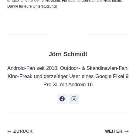
erhalte ich eine kleine Provision. Für euch ändert sich am Preis nichts.
Danke für eure Unterstützung!
Jörn Schmidt
Android-Fan seit 2010, Outdoor- & Skandinavien-Fan,
Kino-Freak und derzeitiger User eines Google Pixel 9
Pro XL mit Android 16
Beitragsnavigation
ZURÜCK
WEITER