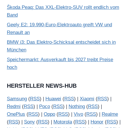
Škoda Peaq: Das XXL-Elektro-SUV rollt endlich vom
Band
Geely E2: 19.990-Euro-Elektroauto greift VW und
Renault an
BMW i3: Das Elektro-Schicksal entscheidet sich in
München
Speichermarkt: Ausverkauft bis 2027 treibt Preise
hoch
HERSTELLER NEWS-HUB
Samsung
(
RSS
) |
Huawei
(
RSS
) |
Xiaomi
(
RSS
) |
Redmi
(
RSS
) |
Poco
(
RSS
) |
Nothing
(
RSS
) |
OnePlus
(
RSS
) |
Oppo
(
RSS
) |
Vivo
(
RSS
) |
Realme
(
RSS
) |
Sony
(
RSS
) |
Motorola
(
RSS
) |
Honor
(
RSS
) |