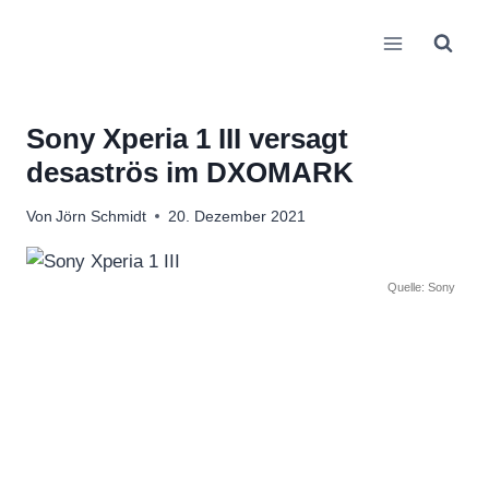
Zum
Inhalt
springen
Sony Xperia 1 III versagt
desaströs im DXOMARK
Von
Jörn Schmidt
20. Dezember 2021
Quelle: Sony