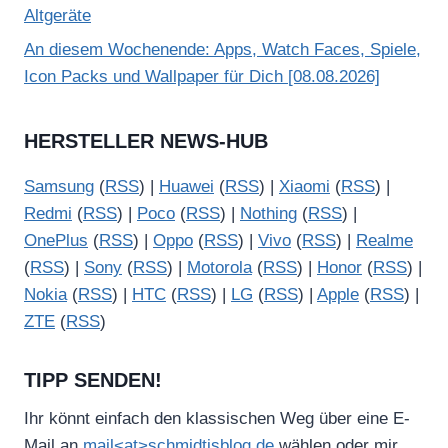
Altgeräte
An diesem Wochenende: Apps, Watch Faces, Spiele,
Icon Packs und Wallpaper für Dich [08.08.2026]
HERSTELLER NEWS-HUB
Samsung
(
RSS
) |
Huawei
(
RSS
) |
Xiaomi
(
RSS
) |
Redmi
(
RSS
) |
Poco
(
RSS
) |
Nothing
(
RSS
) |
OnePlus
(
RSS
) |
Oppo
(
RSS
) |
Vivo
(
RSS
) |
Realme
(
RSS
) |
Sony
(
RSS
) |
Motorola
(
RSS
) |
Honor
(
RSS
) |
Nokia
(
RSS
) |
HTC
(
RSS
) |
LG
(
RSS
) |
Apple
(
RSS
) |
ZTE
(
RSS
)
TIPP SENDEN!
Ihr könnt einfach den klassischen Weg über eine E-
Mail an
mail<at>schmidtisblog.de
wählen oder mir