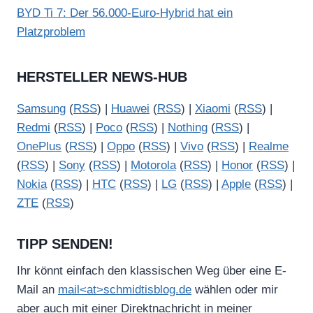
BYD Ti 7: Der 56.000-Euro-Hybrid hat ein
Platzproblem
HERSTELLER NEWS-HUB
Samsung
(
RSS
) |
Huawei
(
RSS
) |
Xiaomi
(
RSS
) |
Redmi
(
RSS
) |
Poco
(
RSS
) |
Nothing
(
RSS
) |
OnePlus
(
RSS
) |
Oppo
(
RSS
) |
Vivo
(
RSS
) |
Realme
(
RSS
) |
Sony
(
RSS
) |
Motorola
(
RSS
) |
Honor
(
RSS
) |
Nokia
(
RSS
) |
HTC
(
RSS
) |
LG
(
RSS
) |
Apple
(
RSS
) |
ZTE
(
RSS
)
TIPP SENDEN!
Ihr könnt einfach den klassischen Weg über eine E-
Mail an
mail<at>schmidtisblog.de
wählen oder mir
aber auch mit einer Direktnachricht in meiner