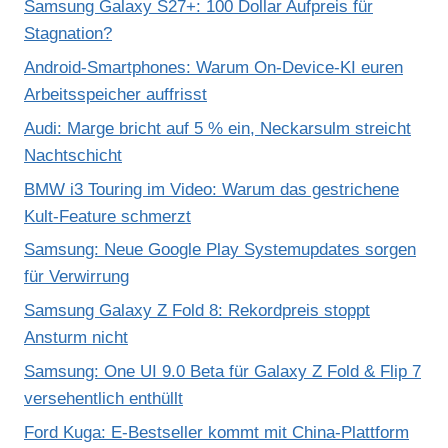
Samsung Galaxy S27+: 100 Dollar Aufpreis für
Stagnation?
Android-Smartphones: Warum On-Device-KI euren
Arbeitsspeicher auffrisst
Audi: Marge bricht auf 5 % ein, Neckarsulm streicht
Nachtschicht
BMW i3 Touring im Video: Warum das gestrichene
Kult-Feature schmerzt
Samsung: Neue Google Play Systemupdates sorgen
für Verwirrung
Samsung Galaxy Z Fold 8: Rekordpreis stoppt
Ansturm nicht
Samsung: One UI 9.0 Beta für Galaxy Z Fold & Flip 7
versehentlich enthüllt
Ford Kuga: E-Bestseller kommt mit China-Plattform