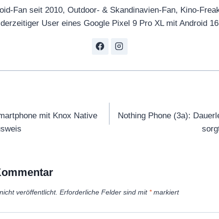
oid-Fan seit 2010, Outdoor- & Skandinavien-Fan, Kino-Frea
derzeitiger User eines Google Pixel 9 Pro XL mit Android 16
tion
artphone mit Knox Native
Nothing Phone (3a): Dauerl
usweis
sorg
 Kommentar
icht veröffentlicht.
Erforderliche Felder sind mit
*
markiert