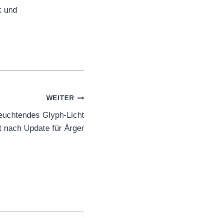
k und
WEITER
euchtendes Glyph-Licht
t nach Update für Ärger