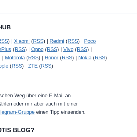
HUB
RSS
) |
Xiaomi
(
RSS
) |
Redmi
(
RSS
) |
Poco
ePlus
(
RSS
) |
Oppo
(
RSS
) |
Vivo
(
RSS
) |
) |
Motorola
(
RSS
) |
Honor
(
RSS
) |
Nokia
(
RSS
)
pple
(
RSS
) |
ZTE
(
RSS
)
ischen Weg über eine E-Mail an
hlen oder mir aber auch mit einer
elegram-Gruppe
einen Tipp einsenden.
DTIS BLOG?