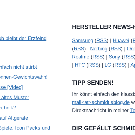
HERSTELLER NEWS-
b bleibt der Erzfeind
Samsung
(
RSS
) |
Huawei
(
(
RSS
) |
Nothing
(
RSS
) |
On
Realme
(
RSS
) |
Sony
(
RSS
|
HTC
(
RSS
) |
LG
(
RSS
) |
A
ach nicht stirbt
onnen-Gewichtswahn!
TIPP SENDEN!
se [Video]
Ihr könnt einfach den klass
 altes Muster
mail<at>schmidtisblog.de
wä
Technik?
Direktnachricht in meiner
T
uf Altgeräte
DIR GEFÄLLT SCHMI
piele, Icon Packs und