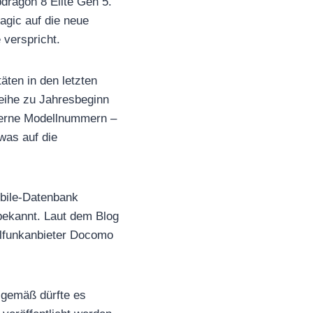
dragon 8 Elite Gen 5.
gic auf die neue
 verspricht.
äten in den letzten
Reihe zu Jahresbeginn
nterne Modellnummern –
as auf die
obile-Datenbank
 bekannt. Laut dem Blog
ilfunkanbieter Docomo
gsgemäß dürfte es