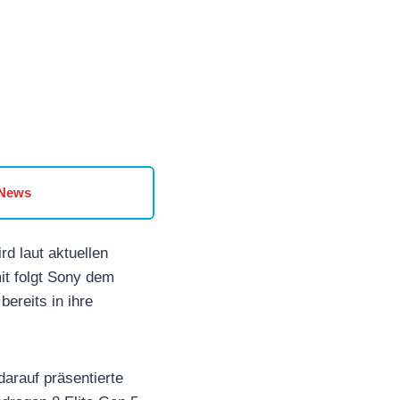
 News
d laut aktuellen
t folgt Sony dem
ereits in ihre
arauf präsentierte