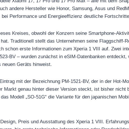
elle Xiaomi 17, 17 Pro und 17 Pro Max – alle mit dem Snap
uch andere Hersteller wie Honor, Samsung, Asus und RedMa
m bei Performance und Energieeffizienz deutliche Fortschritte
dieses Kreises, obwohl der Konzern seine Smartphone-Aktivit
 hat. Traditionell stellt das Unternehmen seine Flaggschiff-
ch schon erste Informationen zum Xperia 1 VIII auf. Zwei i
23-BV – wurden zunächst in eSIM-Datenbanken entdeckt, w
 neuen Geräts hinweist.
ter Eintrag mit der Bezeichnung PM-1521-BV, der in der Hot-M
r Markt genau hinter dieser Version steckt, ist bisher nicht
 das Modell „SO-51G“ die Variante für den japanischen Mob
 Design, Preis und Ausstattung des Xperia 1 VIII. Erfahrun