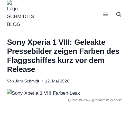
Zum
Inhalt
springen
Sony Xperia 1 VIII: Geleakte
Pressebilder zeigen Farben des
Flaggschiffes kurz vor dem
Release
Von
Jörn Schmidt
12. Mai 2026
Quelle: Bluesky @rquandt.bsky.social‬