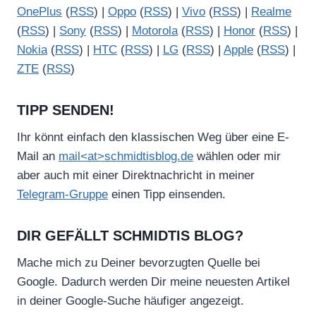
OnePlus
(
RSS
) |
Oppo
(
RSS
) |
Vivo
(
RSS
) |
Realme
(
RSS
) |
Sony
(
RSS
) |
Motorola
(
RSS
) |
Honor
(
RSS
) |
Nokia
(
RSS
) |
HTC
(
RSS
) |
LG
(
RSS
) |
Apple
(
RSS
) |
ZTE
(
RSS
)
TIPP SENDEN!
Ihr könnt einfach den klassischen Weg über eine E-
Mail an
mail<at>schmidtisblog.de
wählen oder mir
aber auch mit einer Direktnachricht in meiner
Telegram-Gruppe
einen Tipp einsenden.
DIR GEFÄLLT SCHMIDTIS BLOG?
Mache mich zu Deiner bevorzugten Quelle bei
Google. Dadurch werden Dir meine neuesten Artikel
in deiner Google-Suche häufiger angezeigt.