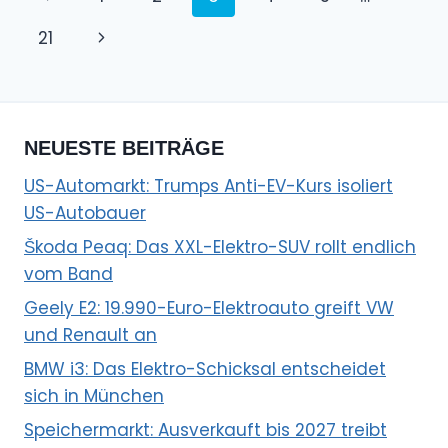
Seite
Nächste
21
Seite
NEUESTE BEITRÄGE
US-Automarkt: Trumps Anti-EV-Kurs isoliert
US-Autobauer
Škoda Peaq: Das XXL-Elektro-SUV rollt endlich
vom Band
Geely E2: 19.990-Euro-Elektroauto greift VW
und Renault an
BMW i3: Das Elektro-Schicksal entscheidet
sich in München
Speichermarkt: Ausverkauft bis 2027 treibt