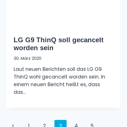
LG G9 ThinQ soll gecancelt
worden sein
30. März 2020
Laut neuen Berichten soll das LG G9
ThinQ wohl gecancelt worden sein. In
einem neuen Bericht heißt es, dass
das…
Seitennavigation
Vorherige
1
2
3
4
5
…