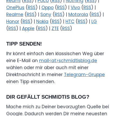
Redmi
(
RSS
) |
Poco
(
RSS
) |
Nothing
(
RSS
) |
OnePlus
(
RSS
) |
Oppo
(
RSS
) |
Vivo
(
RSS
) |
Realme
(
RSS
) |
Sony
(
RSS
) |
Motorola
(
RSS
) |
Honor
(
RSS
) |
Nokia
(
RSS
) |
HTC
(
RSS
) |
LG
(
RSS
) |
Apple
(
RSS
) |
ZTE
(
RSS
)
TIPP SENDEN!
Ihr könnt einfach den klassischen Weg über
eine E-Mail an
mail<at>schmidtisblog.de
wählen oder mir aber auch mit einer
Direktnachricht in meiner
Telegram-Gruppe
einen Tipp einsenden.
DIR GEFÄLLT SCHMIDTIS BLOG?
Mache mich zu Deiner bevorzugten Quelle bei
Google. Dadurch werden Dir meine neuesten