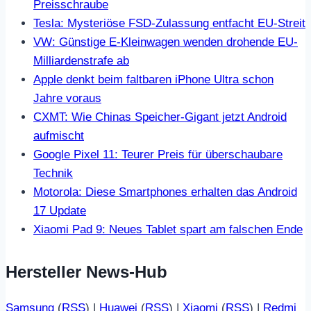
Preisschraube
Tesla: Mysteriöse FSD-Zulassung entfacht EU-Streit
VW: Günstige E-Kleinwagen wenden drohende EU-
Milliardenstrafe ab
Apple denkt beim faltbaren iPhone Ultra schon
Jahre voraus
CXMT: Wie Chinas Speicher-Gigant jetzt Android
aufmischt
Google Pixel 11: Teurer Preis für überschaubare
Technik
Motorola: Diese Smartphones erhalten das Android
17 Update
Xiaomi Pad 9: Neues Tablet spart am falschen Ende
Hersteller News-Hub
Samsung
(
RSS
) |
Huawei
(
RSS
) |
Xiaomi
(
RSS
) |
Redmi