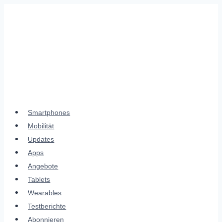
Zum
Inhalt
springen
Smartphones
Mobilität
Updates
Apps
Angebote
Tablets
Wearables
Testberichte
Abonnieren