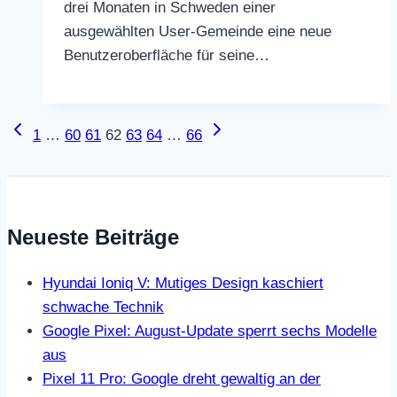
drei Monaten in Schweden einer
ausgewählten User-Gemeinde eine neue
Benutzeroberfläche für seine…
Seitennavigation
Vorherige
Nächste
1
…
60
61
62
63
64
…
66
Seite
Seite
Neueste Beiträge
Hyundai Ioniq V: Mutiges Design kaschiert
schwache Technik
Google Pixel: August-Update sperrt sechs Modelle
aus
Pixel 11 Pro: Google dreht gewaltig an der