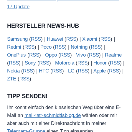
17 Update
HERSTELLER NEWS-HUB
Samsung
(
RSS
) |
Huawei
(
RSS
) |
Xiaomi
(
RSS
) |
Redmi
(
RSS
) |
Poco
(
RSS
) |
Nothing
(
RSS
) |
OnePlus
(
RSS
) |
Oppo
(
RSS
) |
Vivo
(
RSS
) |
Realme
(
RSS
) |
Sony
(
RSS
) |
Motorola
(
RSS
) |
Honor
(
RSS
) |
Nokia
(
RSS
) |
HTC
(
RSS
) |
LG
(
RSS
) |
Apple
(
RSS
) |
ZTE
(
RSS
)
TIPP SENDEN!
Ihr könnt einfach den klassischen Weg über eine E-
Mail an
mail<at>schmidtisblog.de
wählen oder mir
aber auch mit einer Direktnachricht in meiner
Telegram-Gruppe
einen Tipp einsenden.