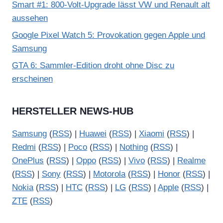
Smart #1: 800-Volt-Upgrade lässt VW und Renault alt
aussehen
Google Pixel Watch 5: Provokation gegen Apple und
Samsung
GTA 6: Sammler-Edition droht ohne Disc zu
erscheinen
HERSTELLER NEWS-HUB
Samsung
(
RSS
) |
Huawei
(
RSS
) |
Xiaomi
(
RSS
) |
Redmi
(
RSS
) |
Poco
(
RSS
) |
Nothing
(
RSS
) |
OnePlus
(
RSS
) |
Oppo
(
RSS
) |
Vivo
(
RSS
) |
Realme
(
RSS
) |
Sony
(
RSS
) |
Motorola
(
RSS
) |
Honor
(
RSS
) |
Nokia
(
RSS
) |
HTC
(
RSS
) |
LG
(
RSS
) |
Apple
(
RSS
) |
ZTE
(
RSS
)