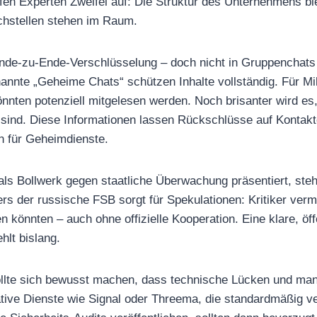
en Experten Zweifel auf: Die Struktur des Unternehmens ble
hstellen stehen im Raum.
Ende-zu-Ende-Verschlüsselung – doch nicht in Gruppenchats
annte „Geheime Chats“ schützen Inhalte vollständig. Für Mi
nnten potenziell mitgelesen werden. Noch brisanter wird es
sind. Diese Informationen lassen Rückschlüsse auf Kontakte
n für Geheimdienste.
ls Bollwerk gegen staatliche Überwachung präsentiert, ste
rs der russische FSB sorgt für Spekulationen: Kritiker ver
n könnten – auch ohne offizielle Kooperation. Eine klare, öf
hlt bislang.
ollte sich bewusst machen, dass technische Lücken und man
ative Dienste wie Signal oder Threema, die standardmäßig v