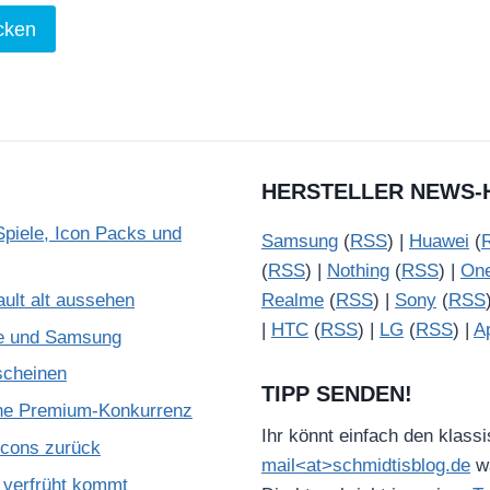
HERSTELLER NEWS-
piele, Icon Packs und
Samsung
(
RSS
) |
Huawei
(
(
RSS
) |
Nothing
(
RSS
) |
On
ult alt aussehen
Realme
(
RSS
) |
Sony
(
RSS
|
HTC
(
RSS
) |
LG
(
RSS
) |
A
le und Samsung
scheinen
TIPP SENDEN!
che Premium-Konkurrenz
Ihr könnt einfach den klass
Icons zurück
mail<at>schmidtisblog.de
wä
verfrüht kommt