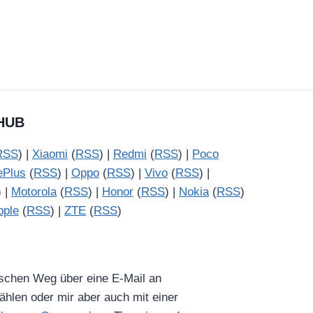
HUB
RSS
) |
Xiaomi
(
RSS
) |
Redmi
(
RSS
) |
Poco
ePlus
(
RSS
) |
Oppo
(
RSS
) |
Vivo
(
RSS
) |
) |
Motorola
(
RSS
) |
Honor
(
RSS
) |
Nokia
(
RSS
)
pple
(
RSS
) |
ZTE
(
RSS
)
ischen Weg über eine E-Mail an
hlen oder mir aber auch mit einer