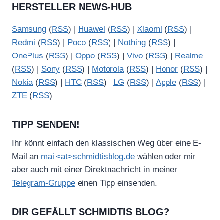
HERSTELLER NEWS-HUB
Samsung
(
RSS
) |
Huawei
(
RSS
) |
Xiaomi
(
RSS
) |
Redmi
(
RSS
) |
Poco
(
RSS
) |
Nothing
(
RSS
) |
OnePlus
(
RSS
) |
Oppo
(
RSS
) |
Vivo
(
RSS
) |
Realme
(
RSS
) |
Sony
(
RSS
) |
Motorola
(
RSS
) |
Honor
(
RSS
) |
Nokia
(
RSS
) |
HTC
(
RSS
) |
LG
(
RSS
) |
Apple
(
RSS
) |
ZTE
(
RSS
)
TIPP SENDEN!
Ihr könnt einfach den klassischen Weg über eine E-
Mail an
mail<at>schmidtisblog.de
wählen oder mir
aber auch mit einer Direktnachricht in meiner
Telegram-Gruppe
einen Tipp einsenden.
DIR GEFÄLLT SCHMIDTIS BLOG?