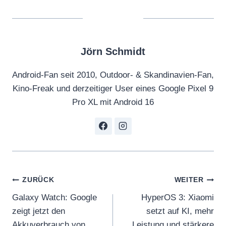
Jörn Schmidt
Android-Fan seit 2010, Outdoor- & Skandinavien-Fan,
Kino-Freak und derzeitiger User eines Google Pixel 9
Pro XL mit Android 16
Beitragsnavigation
ZURÜCK
WEITER
Galaxy Watch: Google
HyperOS 3: Xiaomi
zeigt jetzt den
setzt auf KI, mehr
Akkuverbrauch von
Leistung und stärkere