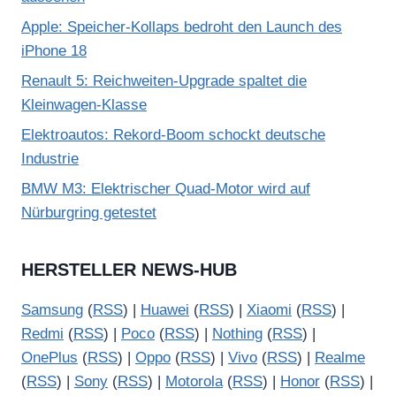
Apple: Speicher-Kollaps bedroht den Launch des
iPhone 18
Renault 5: Reichweiten-Upgrade spaltet die
Kleinwagen-Klasse
Elektroautos: Rekord-Boom schockt deutsche
Industrie
BMW M3: Elektrischer Quad-Motor wird auf
Nürburgring getestet
HERSTELLER NEWS-HUB
Samsung
(
RSS
) |
Huawei
(
RSS
) |
Xiaomi
(
RSS
) |
Redmi
(
RSS
) |
Poco
(
RSS
) |
Nothing
(
RSS
) |
OnePlus
(
RSS
) |
Oppo
(
RSS
) |
Vivo
(
RSS
) |
Realme
(
RSS
) |
Sony
(
RSS
) |
Motorola
(
RSS
) |
Honor
(
RSS
) |