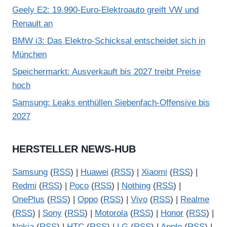
Geely E2: 19.990-Euro-Elektroauto greift VW und
Renault an
BMW i3: Das Elektro-Schicksal entscheidet sich in
München
Speichermarkt: Ausverkauft bis 2027 treibt Preise
hoch
Samsung: Leaks enthüllen Siebenfach-Offensive bis
2027
HERSTELLER NEWS-HUB
Samsung
(
RSS
) |
Huawei
(
RSS
) |
Xiaomi
(
RSS
) |
Redmi
(
RSS
) |
Poco
(
RSS
) |
Nothing
(
RSS
) |
OnePlus
(
RSS
) |
Oppo
(
RSS
) |
Vivo
(
RSS
) |
Realme
(
RSS
) |
Sony
(
RSS
) |
Motorola
(
RSS
) |
Honor
(
RSS
) |
Nokia
(
RSS
) |
HTC
(
RSS
) |
LG
(
RSS
) |
Apple
(
RSS
) |