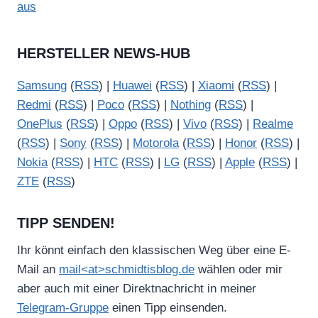
aus
HERSTELLER NEWS-HUB
Samsung
(
RSS
) |
Huawei
(
RSS
) |
Xiaomi
(
RSS
) |
Redmi
(
RSS
) |
Poco
(
RSS
) |
Nothing
(
RSS
) |
OnePlus
(
RSS
) |
Oppo
(
RSS
) |
Vivo
(
RSS
) |
Realme
(
RSS
) |
Sony
(
RSS
) |
Motorola
(
RSS
) |
Honor
(
RSS
) |
Nokia
(
RSS
) |
HTC
(
RSS
) |
LG
(
RSS
) |
Apple
(
RSS
) |
ZTE
(
RSS
)
TIPP SENDEN!
Ihr könnt einfach den klassischen Weg über eine E-
Mail an
mail<at>schmidtisblog.de
wählen oder mir
aber auch mit einer Direktnachricht in meiner
Telegram-Gruppe
einen Tipp einsenden.