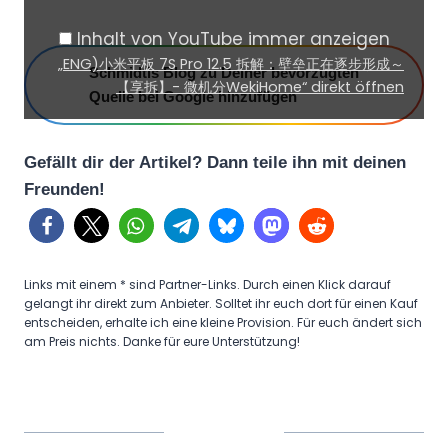
板
Inhalt von YouTube immer anzeigen
7
„ENG)小米平板 7S Pro 12.5 拆解：壁垒正在逐步形成～
Schmidtis Blog zu Deiner bevorzugten
S
【享拆】- 微机分WekiHome“ direkt öffnen
Quelle bei Google hinzufügen
P
r
o
Gefällt dir der Artikel? Dann teile ihn mit deinen
Freunden!
1
2
.
5
Links mit einem * sind Partner-Links. Durch einen Klick darauf
拆
gelangt ihr direkt zum Anbieter. Solltet ihr euch dort für einen Kauf
entscheiden, erhalte ich eine kleine Provision. Für euch ändert sich
解
am Preis nichts. Danke für eure Unterstützung!
：
壁
垒
正