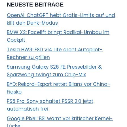
NEUESTE BEITRÄGE
OpenAI: ChatGPT hebt Gratis-Limits auf und
killt den Denk-Modus
BMW X2: Facelift bringt Radikal-Umbau im
Cockpit
Tesla HW3: FSD v14 Lite droht Autopilot-
Rechner zu grillen
Samsung Galaxy S26 FE: Pressebilder &
Sparzwang zwingt zum Chip-Mix
BYD: Rekord-Export rettet Bilanz vor China-
Fiasko
PS5 Pro: Sony schaltet PSSR 2.0 jetzt
automatisch frei
Google Pixel: BSI warnt vor kritischer Kernel-
Lücke