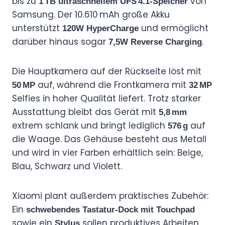
bis zu
von
1 TB ultraschnellem UFS 4.1-Speicher
Samsung. Der 10.610 mAh große Akku
unterstützt
und ermöglicht
120W HyperCharge
darüber hinaus sogar
.
7,5W Reverse Charging
Die Hauptkamera auf der Rückseite löst mit
auf, während die Frontkamera mit
50 MP
32 MP
Selfies in hoher Qualität liefert. Trotz starker
Ausstattung bleibt das Gerät mit
5,8 mm
extrem schlank und bringt lediglich
auf
576 g
die Waage. Das Gehäuse besteht aus Metall
und wird in vier Farben erhältlich sein: Beige,
Blau, Schwarz und Violett.
Xiaomi plant außerdem praktisches Zubehör:
Ein
schwebendes Tastatur-Dock mit Touchpad
sowie ein
sollen produktives Arbeiten
Stylus