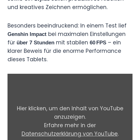
und kreatives Zeichnen ermöglichen.
Besonders beeindruckend: In einem Test lief
bei maximalen Einstellungen
Genshin Impact
für
mit stabilen
– ein
über 7 Stunden
60 FPS
klarer Beweis für die enorme Performance
dieses Tablets.
„
E
N
G
Hier klicken, um den Inhalt von YouTube
)
anzuzeigen.
小
Erfahre mehr in der
米
Datenschutzerklärung von YouTube
.
平