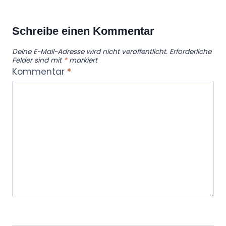
k
i
Schreibe einen Kommentar
H
Deine E-Mail-Adresse wird nicht veröffentlicht.
Erforderliche
o
Felder sind mit
*
markiert
m
Kommentar
*
e
“
v
o
n
Y
o
u
T
u
b