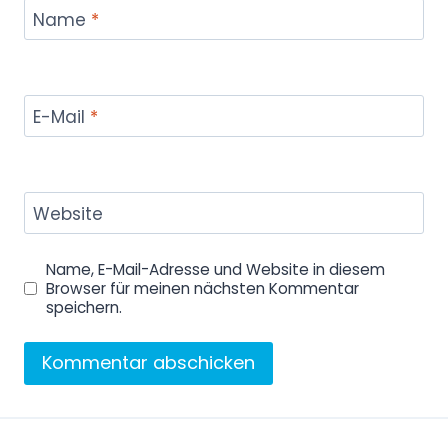
Name
*
e
a
n
z
E-Mail
*
e
i
g
Website
e
n
Name, E-Mail-Adresse und Website in diesem
Browser für meinen nächsten Kommentar
speichern.