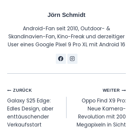
在
Jörn Schmidt
逐
步
Android-Fan seit 2010, Outdoor- &
形
Skandinavien-Fan, Kino-Freak und derzeitiger
成
User eines Google Pixel 9 Pro XL mit Android 16
～
【
享
拆
】
-
Beitragsnavigation
ZURÜCK
WEITER
微
Galaxy S25 Edge:
Oppo Find X9 Pro:
机
Edles Design, aber
Neue Kamera-
分
enttäuschender
Revolution mit 200
W
Verkaufsstart
Megapixeln in Sicht
e