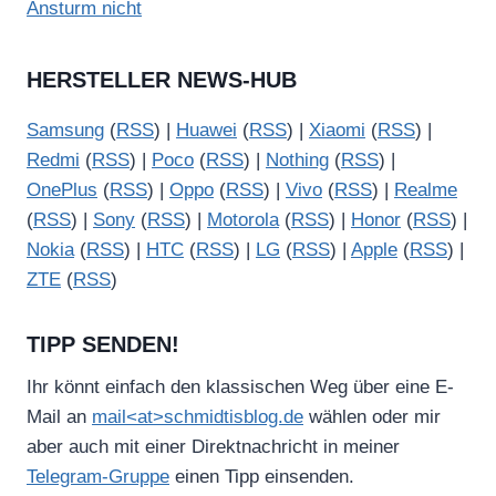
Ansturm nicht
HERSTELLER NEWS-HUB
Samsung
(
RSS
) |
Huawei
(
RSS
) |
Xiaomi
(
RSS
) |
Redmi
(
RSS
) |
Poco
(
RSS
) |
Nothing
(
RSS
) |
OnePlus
(
RSS
) |
Oppo
(
RSS
) |
Vivo
(
RSS
) |
Realme
(
RSS
) |
Sony
(
RSS
) |
Motorola
(
RSS
) |
Honor
(
RSS
) |
Nokia
(
RSS
) |
HTC
(
RSS
) |
LG
(
RSS
) |
Apple
(
RSS
) |
ZTE
(
RSS
)
TIPP SENDEN!
Ihr könnt einfach den klassischen Weg über eine E-
Mail an
mail<at>schmidtisblog.de
wählen oder mir
aber auch mit einer Direktnachricht in meiner
Telegram-Gruppe
einen Tipp einsenden.