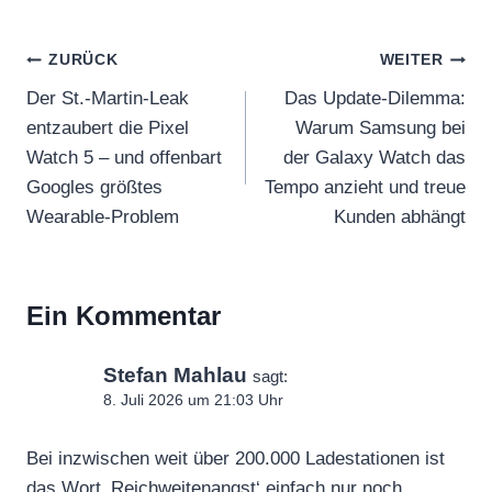
Beitragsnavigation
ZURÜCK
WEITER
Der St.-Martin-Leak
Das Update-Dilemma:
entzaubert die Pixel
Warum Samsung bei
Watch 5 – und offenbart
der Galaxy Watch das
Googles größtes
Tempo anzieht und treue
Wearable-Problem
Kunden abhängt
Ein Kommentar
Stefan Mahlau
sagt:
8. Juli 2026 um 21:03 Uhr
Bei inzwischen weit über 200.000 Ladestationen ist
das Wort ‚Reichweitenangst‘ einfach nur noch