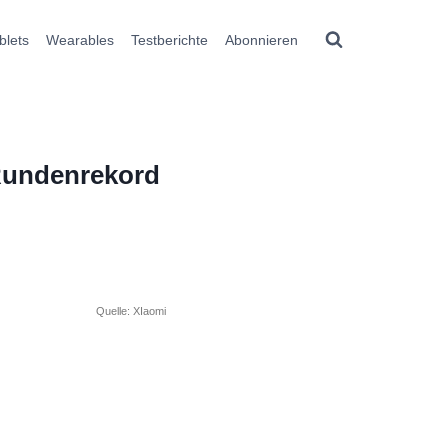
blets
Wearables
Testberichte
Abonnieren
 Rundenrekord
Quelle: XIaomi