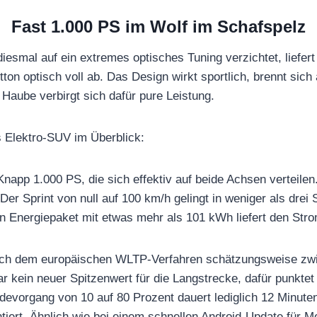
Fast 1.000 PS im Wolf im Schafspelz
iesmal auf ein extremes optisches Tuning verzichtet, liefert 
on optisch voll ab. Das Design wirkt sportlich, brennt sich
 Haube verbirgt sich dafür pure Leistung.
 Elektro-SUV im Überblick:
napp 1.000 PS, die sich effektiv auf beide Achsen verteilen
Der Sprint von null auf 100 km/h gelingt in weniger als drei
n Energiepaket mit etwas mehr als 101 kWh liefert den Stro
nach dem europäischen WLTP-Verfahren schätzungsweise zw
ar kein neuer Spitzenwert für die Langstrecke, dafür punkt
evorgang von 10 auf 80 Prozent dauert lediglich 12 Minute
iert. Ähnlich wie bei einem schnellen Android-Update für Mo