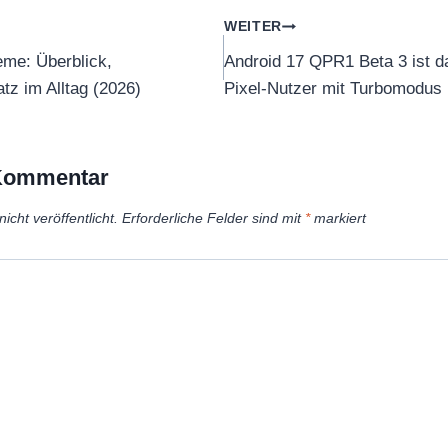
tion
WEITER
me: Überblick,
Android 17 QPR1 Beta 3 ist d
tz im Alltag (2026)
Pixel-Nutzer mit Turbomodus
 Kommentar
icht veröffentlicht.
Erforderliche Felder sind mit
*
markiert