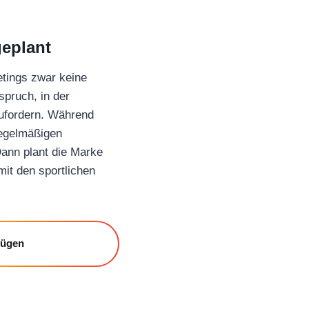
geplant
etings zwar keine
spruch, in der
zufordern. Während
regelmäßigen
ann plant die Marke
mit den sportlichen
fügen