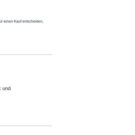
 für einen Kauf entscheiden,
k und