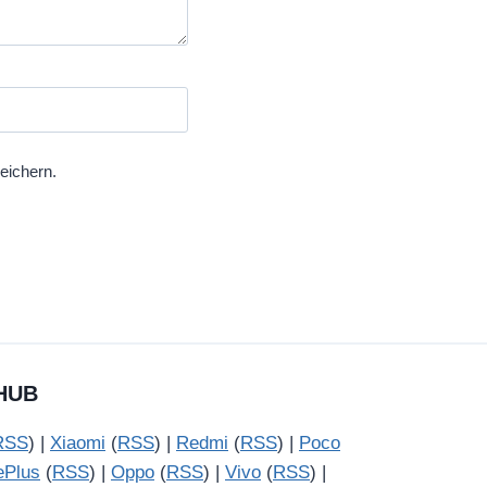
eichern.
HUB
RSS
) |
Xiaomi
(
RSS
) |
Redmi
(
RSS
) |
Poco
ePlus
(
RSS
) |
Oppo
(
RSS
) |
Vivo
(
RSS
) |