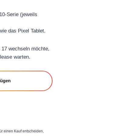
10-Serie (jeweils
wie das Pixel Tablet.
id 17 wechseln möchte,
elease warten.
fügen
 für einen Kauf entscheiden,