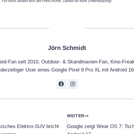
n. Für euch ändert sich am Preis nichts. Danke für eure Unterstützung!
Jörn Schmidt
oid-Fan seit 2010, Outdoor- & Skandinavien-Fan, Kino-Frea
derzeitiger User eines Google Pixel 9 Pro XL mit Android 16
tion
WEITER
isches Elektro-SUV bricht
Google zeigt Wear OS 7: Tsch