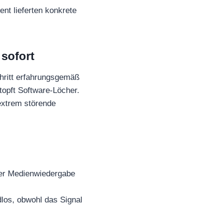
t lieferten konkrete
 sofort
hritt erfahrungsgemäß
stopft Software-Löcher.
 extrem störende
der Medienwiedergabe
os, obwohl das Signal