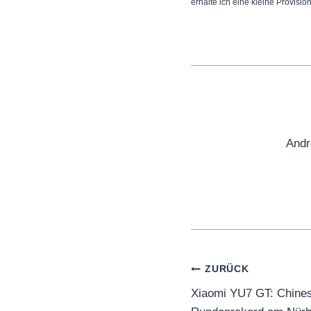
erhalte ich eine kleine Provisio
Andr
Beitragsnaviga
ZURÜCK
Xiaomi YU7 GT: Chines