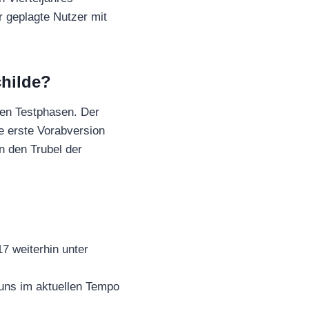
r geplagte Nutzer mit
childe?
nen Testphasen. Der
ie erste Vorabversion
n den Trubel der
17 weiterhin unter
 uns im aktuellen Tempo