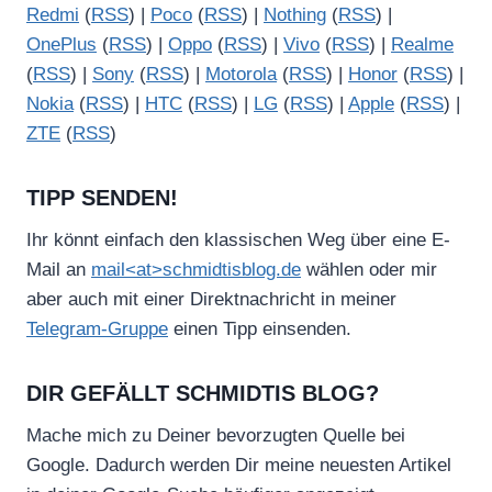
Redmi
(
RSS
) |
Poco
(
RSS
) |
Nothing
(
RSS
) |
OnePlus
(
RSS
) |
Oppo
(
RSS
) |
Vivo
(
RSS
) |
Realme
(
RSS
) |
Sony
(
RSS
) |
Motorola
(
RSS
) |
Honor
(
RSS
) |
Nokia
(
RSS
) |
HTC
(
RSS
) |
LG
(
RSS
) |
Apple
(
RSS
) |
ZTE
(
RSS
)
TIPP SENDEN!
Ihr könnt einfach den klassischen Weg über eine E-
Mail an
mail<at>schmidtisblog.de
wählen oder mir
aber auch mit einer Direktnachricht in meiner
Telegram-Gruppe
einen Tipp einsenden.
DIR GEFÄLLT SCHMIDTIS BLOG?
Mache mich zu Deiner bevorzugten Quelle bei
Google. Dadurch werden Dir meine neuesten Artikel