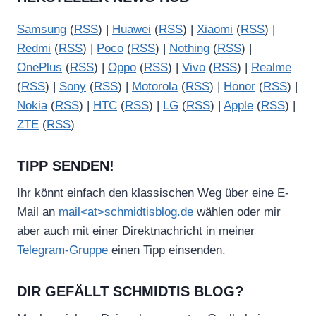
Samsung
(
RSS
) |
Huawei
(
RSS
) |
Xiaomi
(
RSS
) |
Redmi
(
RSS
) |
Poco
(
RSS
) |
Nothing
(
RSS
) |
OnePlus
(
RSS
) |
Oppo
(
RSS
) |
Vivo
(
RSS
) |
Realme
(
RSS
) |
Sony
(
RSS
) |
Motorola
(
RSS
) |
Honor
(
RSS
) |
Nokia
(
RSS
) |
HTC
(
RSS
) |
LG
(
RSS
) |
Apple
(
RSS
) |
ZTE
(
RSS
)
TIPP SENDEN!
Ihr könnt einfach den klassischen Weg über eine E-
Mail an
mail<at>schmidtisblog.de
wählen oder mir
aber auch mit einer Direktnachricht in meiner
Telegram-Gruppe
einen Tipp einsenden.
DIR GEFÄLLT SCHMIDTIS BLOG?