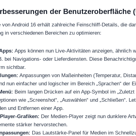
rbesserungen der Benutzeroberfläche (
von Android 16 erhält zahlreiche Feinschliff-Details, die dar
g in verschiedenen Bereichen zu optimieren:
 Apps:
Apps können nun Live-Aktivitäten anzeigen, ähnlich wie
.B. bei Navigations- oder Lieferdiensten. Diese Benachrichti
rm sichtbar.
llungen:
Anpassungen von Maßeinheiten (Temperatur, Dista
d nun einfacher und logischer im Bereich „Sprachen“ der Ei
Menü:
Beim langen Drücken auf ein App-Symbol im „Zuletz
ptionen wie „Screenshot“, „Auswählen“ und „Schließen“. Let
n und Entfernen einer App.
Player-Grafiken:
Der Medien-Player zeigt nun dunklere Art
mente stärker hervorstechen.
npassungen:
Das Lautstärke-Panel für Medien im Schnellzu