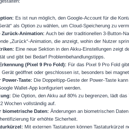
 gestalten:
ption:
Es ist nun möglich, den Google-Account für die Kont
Gerät“ als Option zu wählen, um Cloud-Speicherung zu verm
 Zurück-Animation:
Auch bei der traditionellen 3-Button-Na
de „Zurück“-Animation, die anzeigt, wohin der Nutzer sprin
riken:
Eine neue Sektion in den Akku-Einstellungen zeigt d
tät und gibt bei Bedarf Problembehandlungstipps.
Erkennung (Pixel 9 Pro Fold):
Für das Pixel 9 Pro Fold gib
 Gerät geöffnet oder geschlossen ist, besonders bei magne
r Power-Taste:
Die Doppeltipp-Geste der Power-Taste kann
oogle Wallet-App konfiguriert werden.
zung:
Die Option, den Akku auf 80% zu begrenzen, lädt das 
1-2 Wochen vollständig auf.
r biometrische Daten:
Änderungen an biometrischen Daten 
entifizierung für erhöhte Sicherheit.
turkürzel:
Mit externen Tastaturen können Tastaturkürzel n