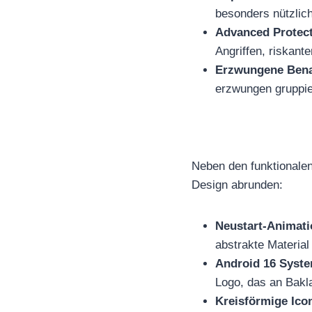
besonders nützlich
Advanced Protect
Angriffen, riskant
Erzwungene Bena
erzwungen gruppie
Neben den funktionalen
Design abrunden:
Neustart-Animati
abstrakte Materia
Android 16 Syste
Logo, das an Bakl
Kreisförmige Ico