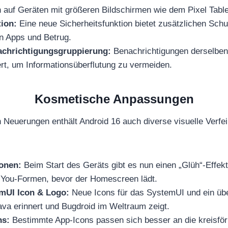
 auf Geräten mit größeren Bildschirmen wie dem Pixel Table
ion:
Eine neue Sicherheitsfunktion bietet zusätzlichen Schu
en Apps und Betrug.
chrichtigungsgruppierung:
Benachrichtigungen derselbe
rt, um Informationsüberflutung zu vermeiden.
Kosmetische Anpassungen
 Neuerungen enthält Android 16 auch diverse visuelle Verfe
onen:
Beim Start des Geräts gibt es nun einen „Glüh“-Effekt
l You-Formen, bevor der Homescreen lädt.
mUI Icon & Logo:
Neue Icons für das SystemUI und ein übe
ava erinnert und Bugdroid im Weltraum zeigt.
ns:
Bestimmte App-Icons passen sich besser an die kreisför