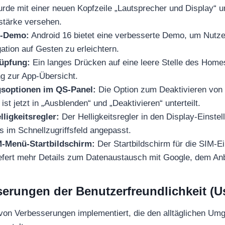
rde mit einer neuen Kopfzeile „Lautsprecher und Display“ un
stärke versehen.
n-Demo:
Android 16 bietet eine verbesserte Demo, um Nutz
ation auf Gesten zu erleichtern.
üpfung:
Ein langes Drücken auf eine leere Stelle des Home
ng zur App-Übersicht.
soptionen im QS-Panel:
Die Option zum Deaktivieren von
 ist jetzt in „Ausblenden“ und „Deaktivieren“ unterteilt.
lligkeitsregler:
Der Helligkeitsregler in den Display-Einste
 im Schnellzugriffsfeld angepasst.
IM-Menü-Startbildschirm:
Der Startbildschirm für die SIM-E
iefert mehr Details zum Datenaustausch mit Google, dem Anb
erungen der Benutzerfreundlichkeit (Us
von Verbesserungen implementiert, die den alltäglichen Um