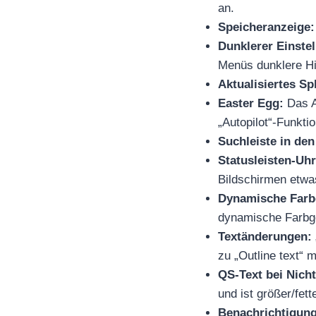
an.
Speicheranzeige:
Dunklerer Einste
Menüs dunklere Hi
Aktualisiertes Sp
Easter Egg:
Das A
„Autopilot“-Funkti
Suchleiste in den
Statusleisten-Uhr
Bildschirmen etwas
Dynamische Farbe
dynamische Farbge
Textänderungen:
zu „Outline text“ m
QS-Text bei Nicht
und ist größer/fette
Benachrichtigung