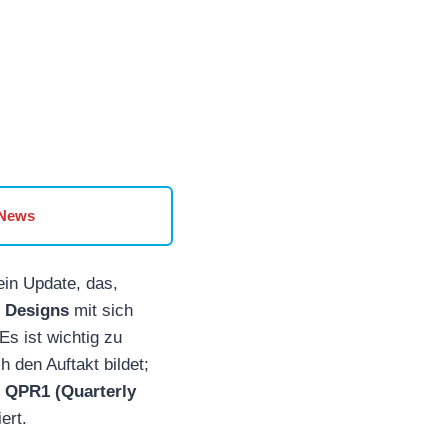
 News
ein Update, das,
e Designs
mit sich
s ist wichtig zu
h den Auftakt bildet;
 QPR1 (Quarterly
ert.