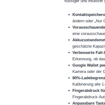
flüssiger und intuitiver
Kontaktspeichero
ändern oder „Nur 
Vorausschauende
eine vorausschauen
Akkuzustandsmet
geschätzte Kapazi
Verbesserte Falt-
Erkennung, ob das
Google Wallet pe
Kamera oder der G
80%-Ladebegren
Kalibrierung alle 
Fingerabdruck fü
Fingerabdruck-Auth
Anpassbare Tasta