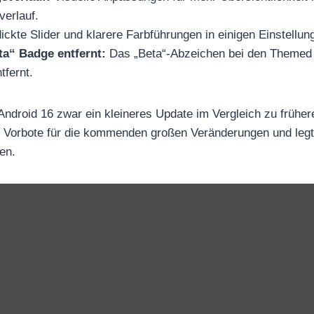
verlauf.
ickte Slider und klarere Farbführungen in einigen Einstellu
a“ Badge entfernt:
Das „Beta“-Abzeichen bei den Themed 
tfernt.
droid 16 zwar ein kleineres Update im Vergleich zu früher
er Vorbote für die kommenden großen Veränderungen und leg
en.
„
A
n
d
r
o
i