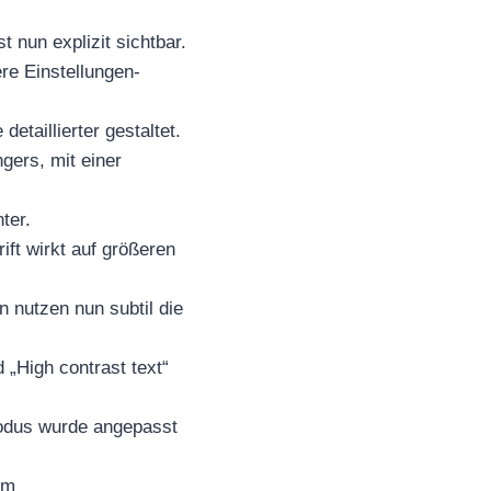
 nun explizit sichtbar.
re Einstellungen-
etaillierter gestaltet.
gers, mit einer
ter.
ift wirkt auf größeren
 nutzen nun subtil die
„High contrast text“
Modus wurde angepasst
im