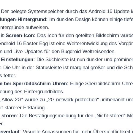
Der belegte Systemspeicher durch das Android 16 Update ist
llungen-Hintergrund:
Im dunklen Design können einige tiefe
ntergründe aufweisen.
lit-Screen-Icon:
Das Icon für den geteilten Bildschirm wurde d
ndroid 16 Easter Egg ist eine Weiterentwicklung des Vorgän
on und Live-Updates für den Bugdroid-Weltreisenden.
 Einstellungen:
Die Suchleiste ist nun dunkler und prominen
:
Die Uhr in der Statusleiste ist marginal größer und die Schr
 fetter.
 bei Sperrbildschirm-Uhren:
Einige Sperrbildschirm-Uhren
bung des Hintergrundbildes.
„Allow 2G“ wurde zu „2G network protection“ umbenannt und 
it klarerer Erklärung.
 stören:
Die Bestätigungsmeldung für den „Nicht stören“-
r.
sverlauf:
Visuelle Anpassungen für mehr Übersichtlichkeit 