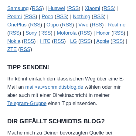
Samsung
(
RSS
) |
Huawei
(
RSS
) |
Xiaomi
(
RSS
) |
Redmi
(
RSS
) |
Poco
(
RSS
) |
Nothing
(
RSS
) |
OnePlus
(
RSS
) |
Oppo
(
RSS
) |
Vivo
(
RSS
) |
Realme
(
RSS
) |
Sony
(
RSS
) |
Motorola
(
RSS
) |
Honor
(
RSS
) |
Nokia
(
RSS
) |
HTC
(
RSS
) |
LG
(
RSS
) |
Apple
(
RSS
) |
ZTE
(
RSS
)
TIPP SENDEN!
Ihr könnt einfach den klassischen Weg über eine E-
Mail an
mail<at>schmidtisblog.de
wählen oder mir
aber auch mit einer Direktnachricht in meiner
Telegram-Gruppe
einen Tipp einsenden.
DIR GEFÄLLT SCHMIDTIS BLOG?
Mache mich zu Deiner bevorzugten Quelle bei