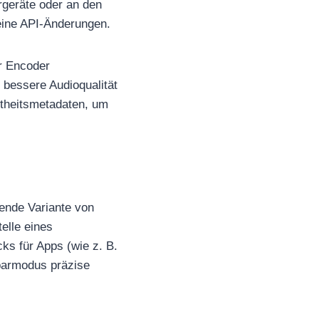
rgeräte oder an den
keine API-Änderungen.
r Encoder
h bessere Audioqualität
autheitsmetadaten, um
rende Variante von
elle eines
ks für Apps (wie z. B.
parmodus präzise