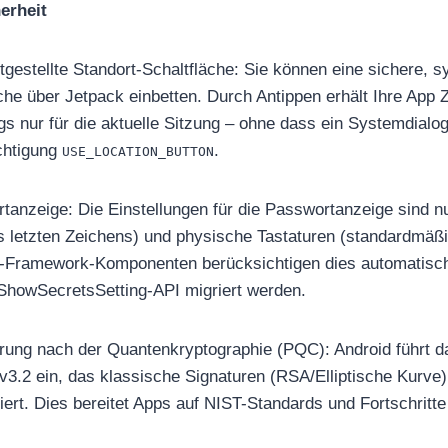
erheit
tgestellte Standort-Schaltfläche: Sie können eine sichere, s
che über Jetpack einbetten. Durch Antippen erhält Ihre App 
ngs nur für die aktuelle Sitzung – ohne dass ein Systemdialo
echtigung
.
USE_LOCATION_BUTTON
tanzeige: Die Einstellungen für die Passwortanzeige sind n
s letzten Zeichens) und physische Tastaturen (standardmäßi
d-Framework-Komponenten berücksichtigen dies automatisch;
 ShowSecretsSetting-API migriert werden.
erung nach der Quantenkryptographie (PQC): Android führt 
 v3.2 ein, das klassische Signaturen (RSA/Elliptische Kurv
iert. Dies bereitet Apps auf NIST-Standards und Fortschrit