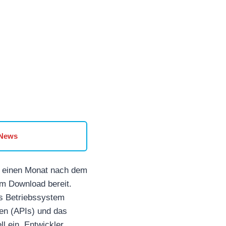
 News
ch einen Monat nach dem
um Download bereit.
as Betriebssystem
len (APIs) und das
l ein. Entwickler