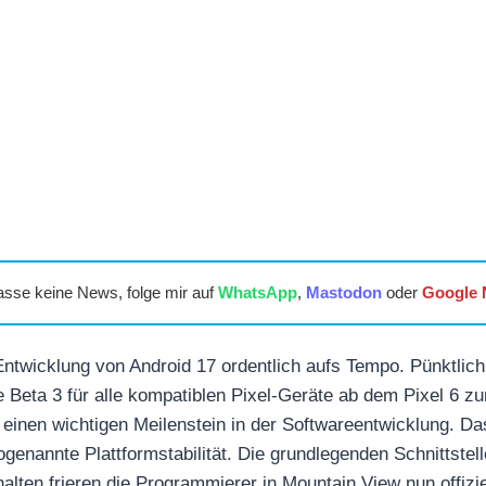
asse keine News, folge mir auf
WhatsApp
,
Mastodon
oder
Google
Entwicklung von Android 17 ordentlich aufs Tempo. Pünktli
 Beta 3 für alle kompatiblen Pixel-Geräte ab dem Pixel 6 z
 einen wichtigen Meilenstein in der Softwareentwicklung. D
sogenannte Plattformstabilität. Die grundlegenden Schnittstel
lten frieren die Programmierer in Mountain View nun offiziel