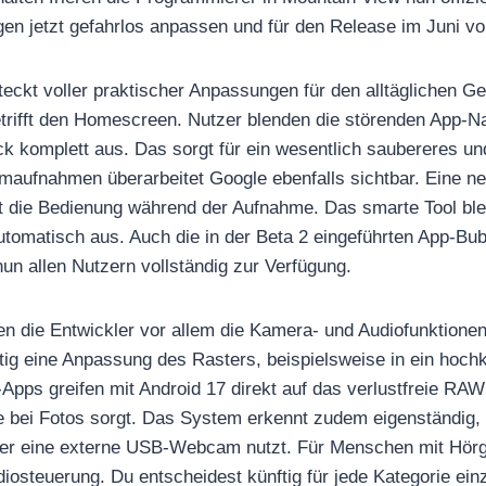
n jetzt gefahrlos anpassen und für den Release im Juni vo
teckt voller praktischer Anpassungen für den alltäglichen Ge
trifft den Homescreen. Nutzer blenden die störenden App-N
ick komplett aus. Das sorgt für ein wesentlich saubereres un
rmaufnahmen überarbeitet Google ebenfalls sichtbar. Eine 
rt die Bedienung während der Aufnahme. Das smarte Tool bl
automatisch aus. Auch die in der Beta 2 eingeführten App-Bu
n allen Nutzern vollständig zur Verfügung.
en die Entwickler vor allem die Kamera- und Audiofunktione
ftig eine Anpassung des Rasters, beispielsweise in ein hoch
Apps greifen mit Android 17 direkt auf das verlustfreie RA
fe bei Fotos sorgt. Das System erkennt zudem eigenständig,
der eine externe USB-Webcam nutzt. Für Menschen mit Hörge
diosteuerung. Du entscheidest künftig für jede Kategorie ei