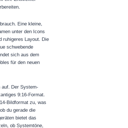
rbereiten.
brauch. Eine kleine,
amen unter den Icons
d ruhigeres Layout. Die
neue schwebende
endet sich aus dem
bbles für den neuen
n auf. Der System-
kantiges 9:16-Format.
W14-Bildformat zu, was
 ob du gerade die
räten bietet das
nzeln, ob Systemtöne,