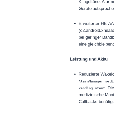
Klingeltöne, Alar
Gerätelautsprecher
Erweiterter HE-AA
(c2.android.xheaac
bei geringer Bandb
eine gleichbleiben
Leistung und Akku
Reduzierte Wakelo
AlarmManager.setE
. Di
PendingIntent
medizinische Moni
Callbacks benötig