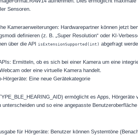
ImageFormat.RAW14 aufnehmen. Dies ermöglicht maximale D
ler Sensoren.
sche Kameraerweiterungen: Hardwarepartner können jetzt ben
smodi definieren (z. B. „Super Resolution“ oder KI-Verbess
nen über die API
abgefragt werde
isExtensionSupported(int)
PIs: Ermitteln, ob es sich bei einer Kamera um eine integr
Webcam oder eine virtuelle Kamera handelt.
o-Hörgeräte: Eine neue Gerätekategorie
.TYPE_BLE_HEARING_AID) ermöglicht es Apps, Hörgeräte v
 unterscheiden und so eine angepasste Benutzeroberfläche
oausgabe für Hörgeräte: Benutzer können Systemtöne (Benach