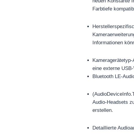
neuen Konstante 
Farbtiefe kompatib
Herstellerspezifi
Kameraerweiterung
Informationen kön
Kameragerätetyp-A
eine externe USB-
Bluetooth LE-Audi
(AudioDeviceInfo
Audio-Headsets zu
erstellen.
Detaillierte Audi