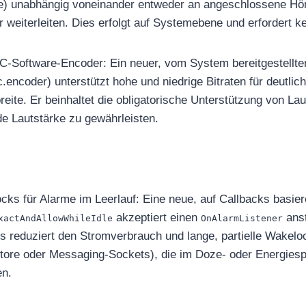
me) unabhängig voneinander entweder an angeschlossene Hö
 weiterleiten. Dies erfolgt auf Systemebene und erfordert 
C-Software-Encoder: Ein neuer, vom System bereitgestellte
.encoder) unterstützt hohe und niedrige Bitraten für deutlic
reite. Er beinhaltet die obligatorische Unterstützung von L
de Lautstärke zu gewährleisten.
cks für Alarme im Leerlauf: Eine neue, auf Callbacks basie
akzeptiert einen
anst
xactAndAllowWhileIdle
OnAlarmListener
es reduziert den Stromverbrauch und lange, partielle Wakeloc
tore oder Messaging-Sockets), die im Doze- oder Energies
en.