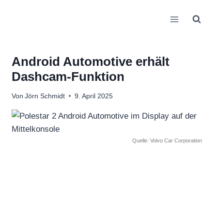
Zum
Inhalt
springen
Android Automotive erhält
Dashcam-Funktion
Von
Jörn Schmidt
9. April 2025
Quelle: Volvo Car Corporation