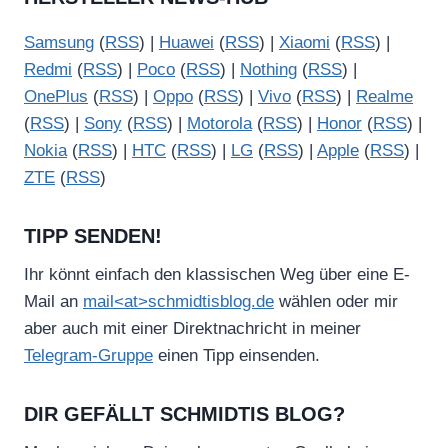
Samsung
(
RSS
) |
Huawei
(
RSS
) |
Xiaomi
(
RSS
) |
Redmi
(
RSS
) |
Poco
(
RSS
) |
Nothing
(
RSS
) |
OnePlus
(
RSS
) |
Oppo
(
RSS
) |
Vivo
(
RSS
) |
Realme
(
RSS
) |
Sony
(
RSS
) |
Motorola
(
RSS
) |
Honor
(
RSS
) |
Nokia
(
RSS
) |
HTC
(
RSS
) |
LG
(
RSS
) |
Apple
(
RSS
) |
ZTE
(
RSS
)
TIPP SENDEN!
Ihr könnt einfach den klassischen Weg über eine E-
Mail an
mail<at>schmidtisblog.de
wählen oder mir
aber auch mit einer Direktnachricht in meiner
Telegram-Gruppe
einen Tipp einsenden.
DIR GEFÄLLT SCHMIDTIS BLOG?