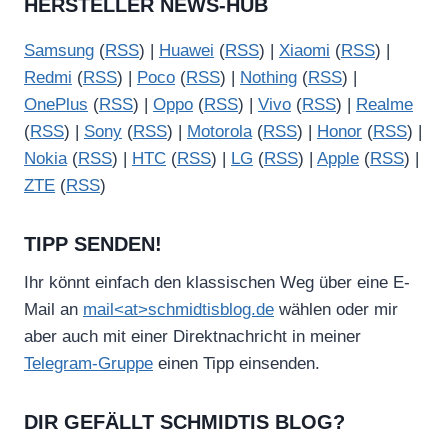
HERSTELLER NEWS-HUB
Samsung
(
RSS
) |
Huawei
(
RSS
) |
Xiaomi
(
RSS
) |
Redmi
(
RSS
) |
Poco
(
RSS
) |
Nothing
(
RSS
) |
OnePlus
(
RSS
) |
Oppo
(
RSS
) |
Vivo
(
RSS
) |
Realme
(
RSS
) |
Sony
(
RSS
) |
Motorola
(
RSS
) |
Honor
(
RSS
) |
Nokia
(
RSS
) |
HTC
(
RSS
) |
LG
(
RSS
) |
Apple
(
RSS
) |
ZTE
(
RSS
)
TIPP SENDEN!
Ihr könnt einfach den klassischen Weg über eine E-
Mail an
mail<at>schmidtisblog.de
wählen oder mir
aber auch mit einer Direktnachricht in meiner
Telegram-Gruppe
einen Tipp einsenden.
DIR GEFÄLLT SCHMIDTIS BLOG?