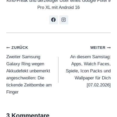
Kino-Freak und derzeitiger User eines Google Pixel 9
Pro XL mit Android 16
Beitragsnavigation
ZURÜCK
WEITER
Zweiter Samsung
An diesem Samstag:
Galaxy Ring wegen
Apps, Watch Faces,
Akkudefekt unbemerkt
Spiele, Icon Packs und
angeschwollen: Die
Wallpaper für Dich
tickende Zeitbombe am
[07.02.2026]
Finger
3 Kommentare