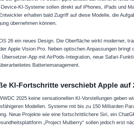
Device-KI-Systeme sollen direkt auf iPhones, iPads und Ma
Entwickler erhalten bald Zugriff auf diese Modelle, die Auf
igung übernehmen können.
 26 ein neues Design. Die Oberfläche wirkt moderner, tran
 der Apple Vision Pro. Neben optischen Anpassungen bringt
e Übersetzer-App mit AirPods-Integration, neue Safari-Funkti
überarbeitetes Batteriemanagement.
e KI-Fortschritte verschiebt Apple auf
WDC 2025 keine sensationellen KI-Vorstellungen geben wird
gsfähigeren Modellen. Systeme mit bis zu 150 Milliarden Par
ung. Neue Projekte wie eine fortschrittlichere Siri, ein Chat
sundheitsplattform „Project Mulberry“ sollen jedoch erst näc