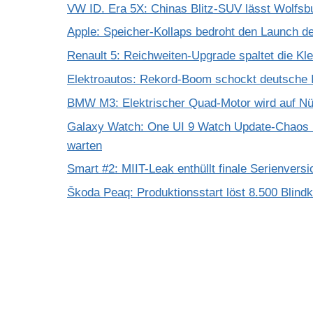
VW ID. Era 5X: Chinas Blitz-SUV lässt Wolfsb
Apple: Speicher-Kollaps bedroht den Launch d
Renault 5: Reichweiten-Upgrade spaltet die K
Elektroautos: Rekord-Boom schockt deutsche I
BMW M3: Elektrischer Quad-Motor wird auf Nür
Galaxy Watch: One UI 9 Watch Update-Chaos 
warten
Smart #2: MIIT-Leak enthüllt finale Serienversi
Škoda Peaq: Produktionsstart löst 8.500 Blind