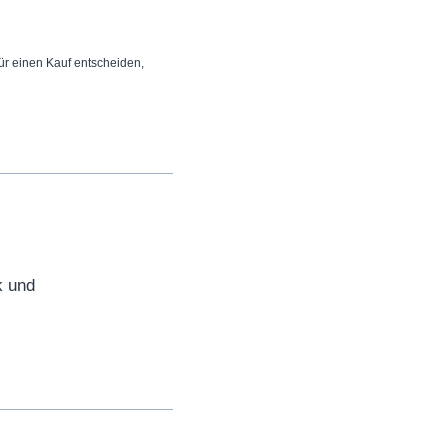
 für einen Kauf entscheiden,
k und