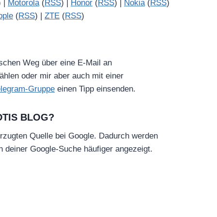
) |
Motorola
(
RSS
) |
Honor
(
RSS
) |
Nokia
(
RSS
)
pple
(
RSS
) |
ZTE
(
RSS
)
ischen Weg über eine E-Mail an
hlen oder mir aber auch mit einer
elegram-Gruppe
einen Tipp einsenden.
DTIS BLOG?
rzugten Quelle bei Google. Dadurch werden
in deiner Google-Suche häufiger angezeigt.