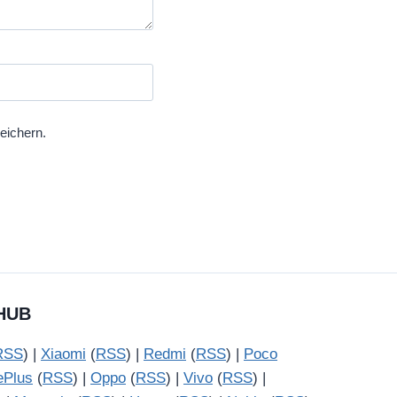
eichern.
HUB
RSS
) |
Xiaomi
(
RSS
) |
Redmi
(
RSS
) |
Poco
ePlus
(
RSS
) |
Oppo
(
RSS
) |
Vivo
(
RSS
) |