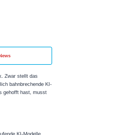
 News
. Zwar stellt das
lich bahnbrechende KI-
 gehofft hast, musst
laufende KI-Modelle.