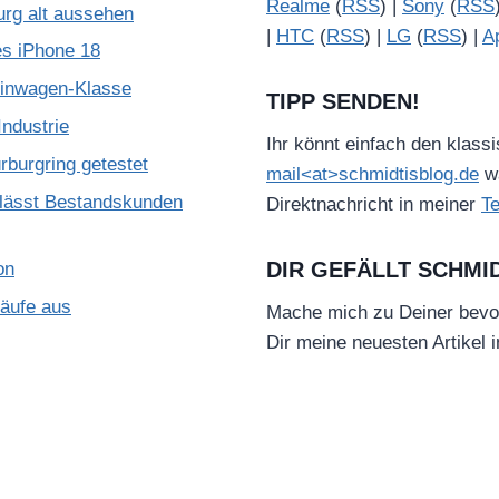
Realme
(
RSS
) |
Sony
(
RSS
urg alt aussehen
|
HTC
(
RSS
) |
LG
(
RSS
) |
A
es iPhone 18
leinwagen-Klasse
TIPP SENDEN!
ndustrie
Ihr könnt einfach den klass
burgring getestet
mail<at>schmidtisblog.de
wä
lässt Bestandskunden
Direktnachricht in meiner
T
DIR GEFÄLLT SCHMI
on
käufe aus
Mache mich zu Deiner bevo
Dir meine neuesten Artikel 