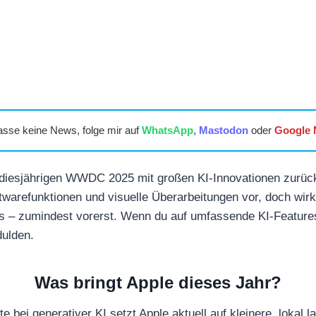
asse keine News, folge mir auf
WhatsApp
,
Mastodon
oder
Google
r diesjährigen WWDC 2025 mit großen KI-Innovationen zurück
arefunktionen und visuelle Überarbeitungen vor, doch wirk
s – zumindest vorerst. Wenn du auf umfassende KI-Features
dulden.
Was bringt Apple dieses Jahr?
tte bei generativer KI setzt Apple aktuell auf kleinere, lokal 