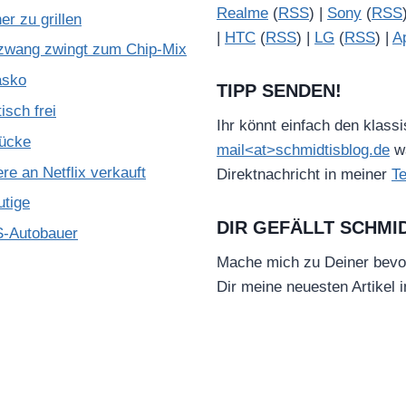
Realme
(
RSS
) |
Sony
(
RSS
r zu grillen
|
HTC
(
RSS
) |
LG
(
RSS
) |
A
zwang zwingt zum Chip-Mix
asko
TIPP SENDEN!
isch frei
Ihr könnt einfach den klass
Lücke
mail<at>schmidtisblog.de
wä
e an Netflix verkauft
Direktnachricht in meiner
T
utige
DIR GEFÄLLT SCHMI
S-Autobauer
Mache mich zu Deiner bevo
Dir meine neuesten Artikel 