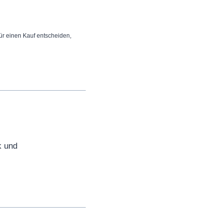
 für einen Kauf entscheiden,
k und