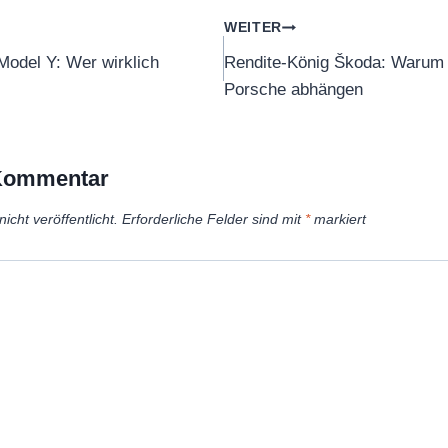
tion
WEITER
odel Y: Wer wirklich
Rendite-König Škoda: Warum
Porsche abhängen
 Kommentar
icht veröffentlicht.
Erforderliche Felder sind mit
*
markiert