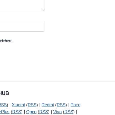
eichern.
HUB
RSS
) |
Xiaomi
(
RSS
) |
Redmi
(
RSS
) |
Poco
ePlus
(
RSS
) |
Oppo
(
RSS
) |
Vivo
(
RSS
) |