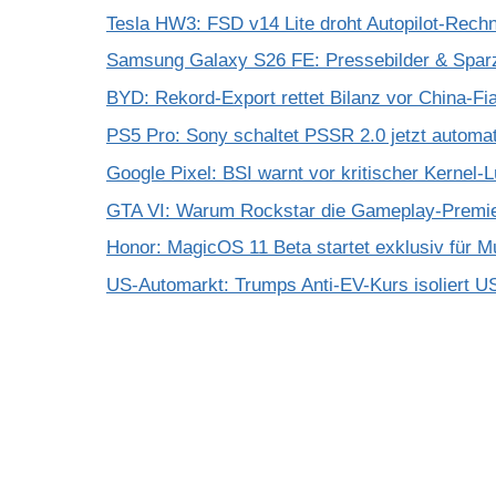
Tesla HW3: FSD v14 Lite droht Autopilot-Rechne
Samsung Galaxy S26 FE: Pressebilder & Spar
BYD: Rekord-Export rettet Bilanz vor China-Fi
PS5 Pro: Sony schaltet PSSR 2.0 jetzt automat
Google Pixel: BSI warnt vor kritischer Kernel-
GTA VI: Warum Rockstar die Gameplay-Premier
Honor: MagicOS 11 Beta startet exklusiv für M
US-Automarkt: Trumps Anti-EV-Kurs isoliert U