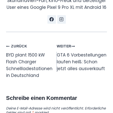
Skandinavien-Fan, Kino-Freak und derzeitiger
User eines Google Pixel 9 Pro XL mit Android 16
Beitragsnavigation
ZURÜCK
WEITER
BYD plant 1500 kW
GTA 6 Vorbestellungen
Flash Charger
laufen heiß: Schon
Schnellladestationen
jetzt alles ausverkauft
in Deutschland
Schreibe einen Kommentar
Deine E-Mail-Adresse wird nicht veröffentlicht.
Erforderliche
Felder sind mit
*
markiert