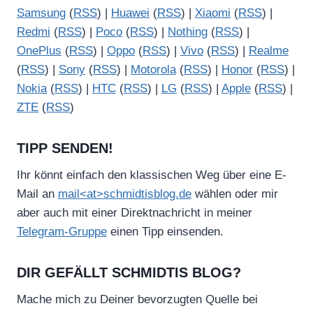
Samsung
(
RSS
) |
Huawei
(
RSS
) |
Xiaomi
(
RSS
) |
Redmi
(
RSS
) |
Poco
(
RSS
) |
Nothing
(
RSS
) |
OnePlus
(
RSS
) |
Oppo
(
RSS
) |
Vivo
(
RSS
) |
Realme
(
RSS
) |
Sony
(
RSS
) |
Motorola
(
RSS
) |
Honor
(
RSS
) |
Nokia
(
RSS
) |
HTC
(
RSS
) |
LG
(
RSS
) |
Apple
(
RSS
) |
ZTE
(
RSS
)
TIPP SENDEN!
Ihr könnt einfach den klassischen Weg über eine E-
Mail an
mail<at>schmidtisblog.de
wählen oder mir
aber auch mit einer Direktnachricht in meiner
Telegram-Gruppe
einen Tipp einsenden.
DIR GEFÄLLT SCHMIDTIS BLOG?
Mache mich zu Deiner bevorzugten Quelle bei