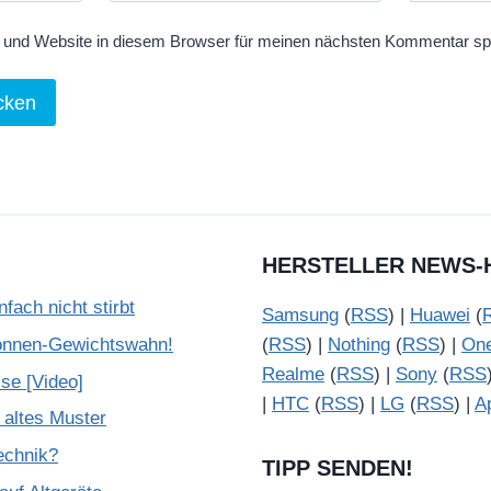
und Website in diesem Browser für meinen nächsten Kommentar sp
HERSTELLER NEWS-
ach nicht stirbt
Samsung
(
RSS
) |
Huawei
(
onnen-Gewichtswahn!
(
RSS
) |
Nothing
(
RSS
) |
On
Realme
(
RSS
) |
Sony
(
RSS
se [Video]
|
HTC
(
RSS
) |
LG
(
RSS
) |
A
 altes Muster
Technik?
TIPP SENDEN!