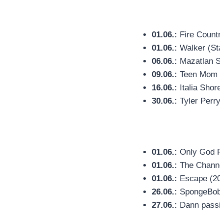
01.06.:
Fire Countr
01.06.:
Walker (Sta
06.06.:
Mazatlan Sh
09.06.:
Teen Mom U
16.06.:
Italia Shor
30.06.:
Tyler Perry
01.06.:
Only God Fo
01.06.:
The Channel
01.06.:
Escape (202
26.06.:
SpongeBob 
27.06.:
Dann passi