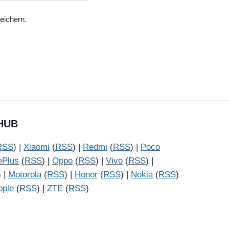
eichern.
HUB
RSS
) |
Xiaomi
(
RSS
) |
Redmi
(
RSS
) |
Poco
ePlus
(
RSS
) |
Oppo
(
RSS
) |
Vivo
(
RSS
) |
) |
Motorola
(
RSS
) |
Honor
(
RSS
) |
Nokia
(
RSS
)
pple
(
RSS
) |
ZTE
(
RSS
)