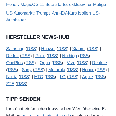
Honor: MagicOS 11 Beta startet exklusiv für Mutige
US-Automarkt: Trumps Anti-EV-Kurs isoliert US-
Autobauer
HERSTELLER NEWS-HUB
Samsung
(
RSS
) |
Huawei
(
RSS
) |
Xiaomi
(
RSS
) |
Redmi
(
RSS
) |
Poco
(
RSS
) |
Nothing
(
RSS
) |
OnePlus
(
RSS
) |
Oppo
(
RSS
) |
Vivo
(
RSS
) |
Realme
(
RSS
) |
Sony
(
RSS
) |
Motorola
(
RSS
) |
Honor
(
RSS
) |
Nokia
(
RSS
) |
HTC
(
RSS
) |
LG
(
RSS
) |
Apple
(
RSS
) |
ZTE
(
RSS
)
TIPP SENDEN!
Ihr könnt einfach den klassischen Weg über eine E-
Mail an
mail<at>schmidtisblog.de
wählen oder mir