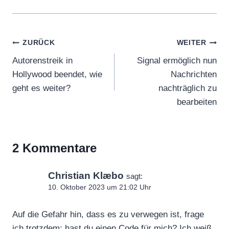
Beitragsnavigation
ZURÜCK
WEITER
Autorenstreik in
Signal ermöglich nun
Hollywood beendet, wie
Nachrichten
geht es weiter?
nachträglich zu
bearbeiten
2 Kommentare
Christian Klæbo
sagt:
10. Oktober 2023 um 21:02 Uhr
Auf die Gefahr hin, dass es zu verwegen ist, frage
ich trotzdem: hast du einen Code für mich? Ich weiß