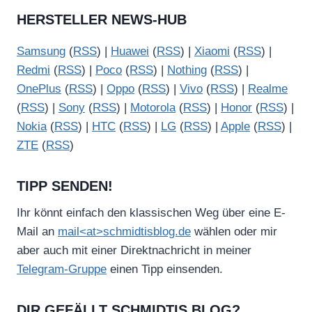
HERSTELLER NEWS-HUB
Samsung
(
RSS
) |
Huawei
(
RSS
) |
Xiaomi
(
RSS
) |
Redmi
(
RSS
) |
Poco
(
RSS
) |
Nothing
(
RSS
) |
OnePlus
(
RSS
) |
Oppo
(
RSS
) |
Vivo
(
RSS
) |
Realme
(
RSS
) |
Sony
(
RSS
) |
Motorola
(
RSS
) |
Honor
(
RSS
) |
Nokia
(
RSS
) |
HTC
(
RSS
) |
LG
(
RSS
) |
Apple
(
RSS
) |
ZTE
(
RSS
)
TIPP SENDEN!
Ihr könnt einfach den klassischen Weg über eine E-
Mail an
mail<at>schmidtisblog.de
wählen oder mir
aber auch mit einer Direktnachricht in meiner
Telegram-Gruppe
einen Tipp einsenden.
DIR GEFÄLLT SCHMIDTIS BLOG?