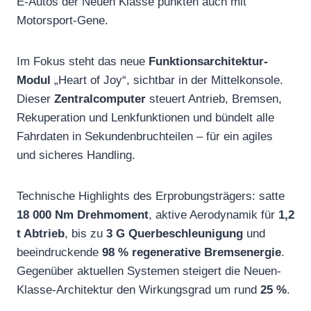
E-Autos der Neuen Klasse punkten auch mit
Motorsport-Gene.
Im Fokus steht das neue
Funktionsarchitektur-
Modul
„Heart of Joy“, sichtbar in der Mittelkonsole.
Dieser
Zentralcomputer
steuert Antrieb, Bremsen,
Rekuperation und Lenkfunktionen und bündelt alle
Fahrdaten in Sekundenbruchteilen – für ein agiles
und sicheres Handling.
Technische Highlights des Erprobungsträgers: satte
18 000 Nm Drehmoment
, aktive Aerodynamik für
1,2
t Abtrieb
, bis zu
3 G Querbeschleunigung
und
beeindruckende
98 % regenerative Bremsenergie
.
Gegenüber aktuellen Systemen steigert die Neuen-
Klasse-Architektur den Wirkungsgrad um rund
25 %
.