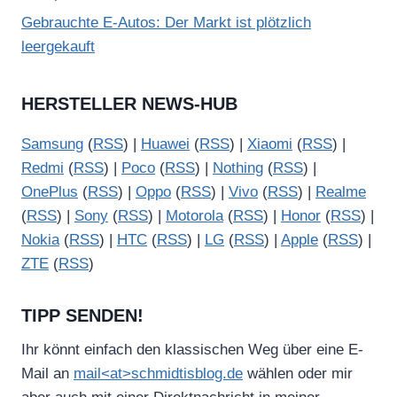
Gebrauchte E-Autos: Der Markt ist plötzlich
leergekauft
HERSTELLER NEWS-HUB
Samsung
(
RSS
) |
Huawei
(
RSS
) |
Xiaomi
(
RSS
) |
Redmi
(
RSS
) |
Poco
(
RSS
) |
Nothing
(
RSS
) |
OnePlus
(
RSS
) |
Oppo
(
RSS
) |
Vivo
(
RSS
) |
Realme
(
RSS
) |
Sony
(
RSS
) |
Motorola
(
RSS
) |
Honor
(
RSS
) |
Nokia
(
RSS
) |
HTC
(
RSS
) |
LG
(
RSS
) |
Apple
(
RSS
) |
ZTE
(
RSS
)
TIPP SENDEN!
Ihr könnt einfach den klassischen Weg über eine E-
Mail an
mail<at>schmidtisblog.de
wählen oder mir