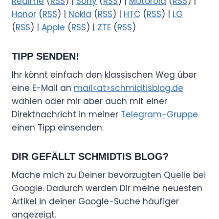
Realme
(
RSS
) |
Sony
(
RSS
) |
Motorola
(
RSS
) |
Honor
(
RSS
) |
Nokia
(
RSS
) |
HTC
(
RSS
) |
LG
(
RSS
) |
Apple
(
RSS
) |
ZTE
(
RSS
)
TIPP SENDEN!
Ihr könnt einfach den klassischen Weg über
eine E-Mail an
mail<at>schmidtisblog.de
wählen oder mir aber auch mit einer
Direktnachricht in meiner
Telegram-Gruppe
einen Tipp einsenden.
DIR GEFÄLLT SCHMIDTIS BLOG?
Mache mich zu Deiner bevorzugten Quelle bei
Google. Dadurch werden Dir meine neuesten
Artikel in deiner Google-Suche häufiger
angezeigt.