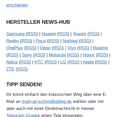
erscheinen
HERSTELLER NEWS-HUB
Samsung
(
RSS
) |
Huawei
(
RSS
) |
Xiaomi
(
RSS
) |
Redmi
(
RSS
) |
Poco
(
RSS
) |
Nothing
(
RSS
) |
OnePlus
(
RSS
) |
Oppo
(
RSS
) |
Vivo
(
RSS
) |
Realme
(
RSS
) |
Sony
(
RSS
) |
Motorola
(
RSS
) |
Honor
(
RSS
) |
Nokia
(
RSS
) |
HTC
(
RSS
) |
LG
(
RSS
) |
Apple
(
RSS
) |
ZTE
(
RSS
)
TIPP SENDEN!
Ihr könnt einfach den klassischen Weg über eine E-
Mail an
mail<at>schmidtisblog.de
wählen oder mir
aber auch mit einer Direktnachricht in meiner
Telegram-Gruppe
einen Tipp einsenden.