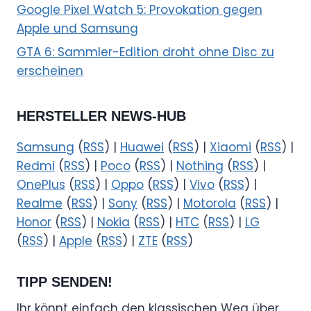
Google Pixel Watch 5: Provokation gegen
Apple und Samsung
GTA 6: Sammler-Edition droht ohne Disc zu
erscheinen
HERSTELLER NEWS-HUB
Samsung
(
RSS
) |
Huawei
(
RSS
) |
Xiaomi
(
RSS
) |
Redmi
(
RSS
) |
Poco
(
RSS
) |
Nothing
(
RSS
) |
OnePlus
(
RSS
) |
Oppo
(
RSS
) |
Vivo
(
RSS
) |
Realme
(
RSS
) |
Sony
(
RSS
) |
Motorola
(
RSS
) |
Honor
(
RSS
) |
Nokia
(
RSS
) |
HTC
(
RSS
) |
LG
(
RSS
) |
Apple
(
RSS
) |
ZTE
(
RSS
)
TIPP SENDEN!
Ihr könnt einfach den klassischen Weg über