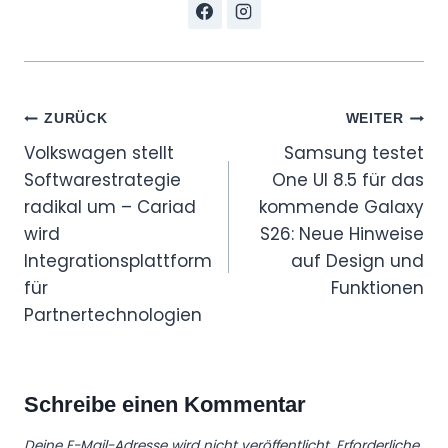
Beitragsnavigation
ZURÜCK
WEITER
Volkswagen stellt
Samsung testet
Softwarestrategie
One UI 8.5 für das
radikal um – Cariad
kommende Galaxy
wird
S26: Neue Hinweise
Integrationsplattform
auf Design und
für
Funktionen
Partnertechnologien
Schreibe einen Kommentar
Deine E-Mail-Adresse wird nicht veröffentlicht.
Erforderliche