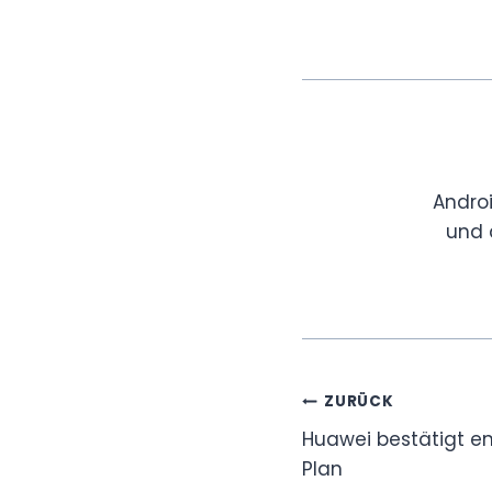
Andro
und 
Beitragsnavi
ZURÜCK
Huawei bestätigt en
Plan