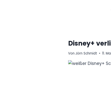
Zum
Inhalt
springen
Disney+ verl
Von
Jörn Schmidt
11. M