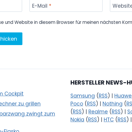
E-Mail
*
Websit
se und Website in diesem Browser für meinen nächsten Kom
HERSTELLER NEWS-H
m Cockpit
Samsung
(
RSS
) |
Huawe
echner zu grillen
Poco
(
RSS
) |
Nothing
(
R
(
RSS
) |
Realme
(
RSS
) |
S
 Sparzwang zwingt zum
Nokia
(
RSS
) |
HTC
(
RSS
) 
a-Fiasko