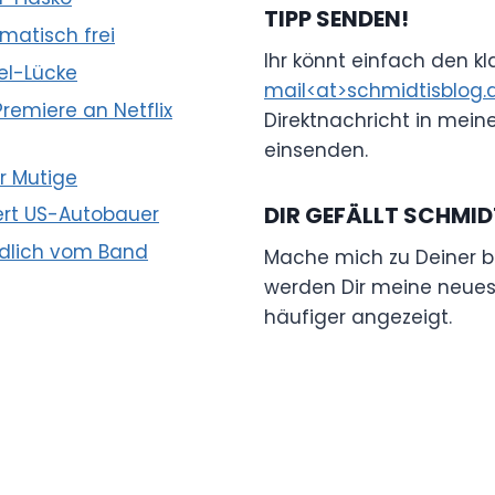
TIPP SENDEN!
omatisch frei
Ihr könnt einfach den k
nel-Lücke
mail<at>schmidtisblog.
emiere an Netflix
Direktnachricht in mein
einsenden.
ür Mutige
DIR GEFÄLLT SCHMID
ert US-Autobauer
ndlich vom Band
Mache mich zu Deiner b
werden Dir meine neuest
häufiger angezeigt.