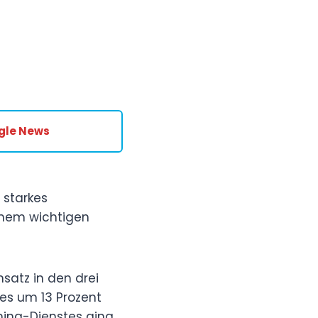
gle News
 starkes
inem wichtigen
satz in den drei
es um 13 Prozent
aming-Dienstes ging