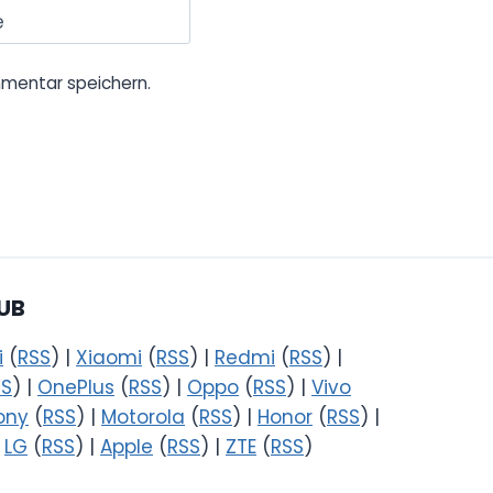
e
mentar speichern.
UB
i
(
RSS
) |
Xiaomi
(
RSS
) |
Redmi
(
RSS
) |
SS
) |
OnePlus
(
RSS
) |
Oppo
(
RSS
) |
Vivo
ony
(
RSS
) |
Motorola
(
RSS
) |
Honor
(
RSS
) |
|
LG
(
RSS
) |
Apple
(
RSS
) |
ZTE
(
RSS
)