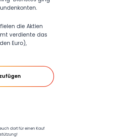
 Kundenkonten.
ielen die Aktien
amt verdiente das
den Euro),
nzufügen
 euch dort für einen Kauf
rstützung!