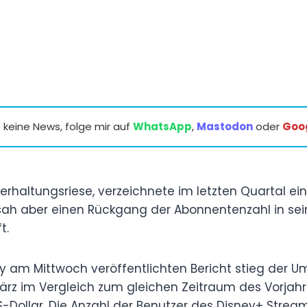
keine News, folge mir auf
WhatsApp
,
Mastodon
oder
Goo
erhaltungsriese, verzeichnete im letzten Quartal ein
h aber einen Rückgang der Abonnentenzahl in se
t.
 am Mittwoch veröffentlichten Bericht stieg der Um
rz im Vergleich zum gleichen Zeitraum des Vorjahr
 US-Dollar. Die Anzahl der Benutzer des Disney+ Stre