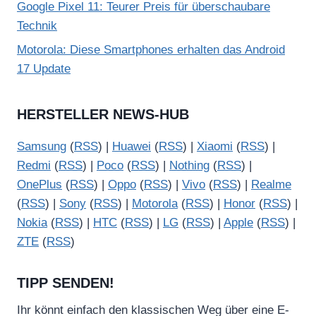
Google Pixel 11: Teurer Preis für überschaubare
Technik
Motorola: Diese Smartphones erhalten das Android
17 Update
HERSTELLER NEWS-HUB
Samsung
(
RSS
) |
Huawei
(
RSS
) |
Xiaomi
(
RSS
) |
Redmi
(
RSS
) |
Poco
(
RSS
) |
Nothing
(
RSS
) |
OnePlus
(
RSS
) |
Oppo
(
RSS
) |
Vivo
(
RSS
) |
Realme
(
RSS
) |
Sony
(
RSS
) |
Motorola
(
RSS
) |
Honor
(
RSS
) |
Nokia
(
RSS
) |
HTC
(
RSS
) |
LG
(
RSS
) |
Apple
(
RSS
) |
ZTE
(
RSS
)
TIPP SENDEN!
Ihr könnt einfach den klassischen Weg über eine E-