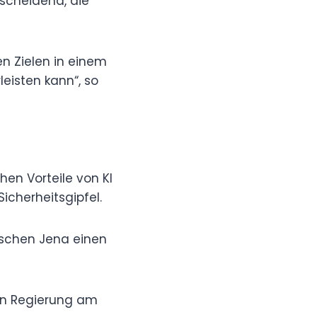
tscheidend, die
en Zielen in einem
eisten kann“, so
en Vorteile von KI
icherheitsgipfel.
ischen Jena einen
en Regierung am