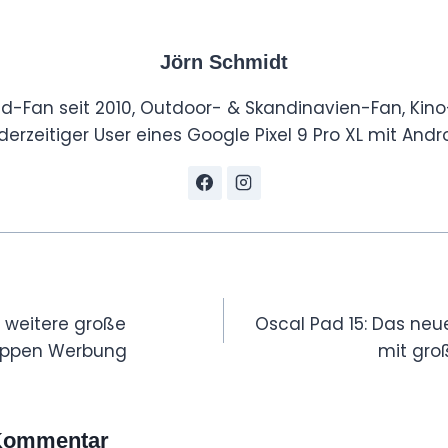
Jörn Schmidt
id-Fan seit 2010, Outdoor- & Skandinavien-Fan, Kino
derzeitiger User eines Google Pixel 9 Pro XL mit Andro
tion
d weitere große
Oscal Pad 15: Das neu
oppen Werbung
mit gro
 Kommentar