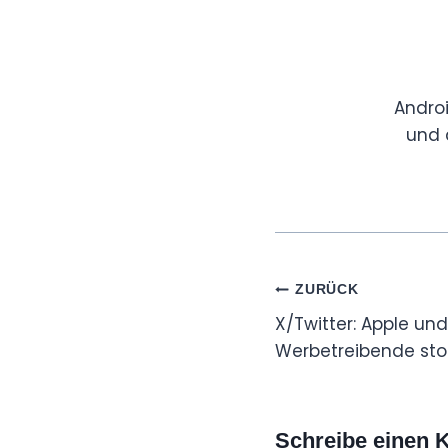
Andro
und 
Beitragsnaviga
ZURÜCK
X/Twitter: Apple un
Werbetreibende st
Schreibe einen