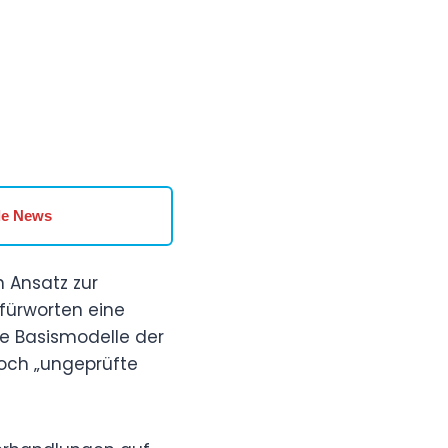
le News
 Ansatz zur
efürworten eine
te Basismodelle der
doch „ungeprüfte