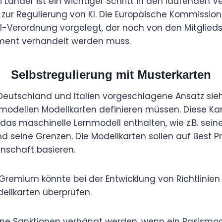
ei Länder ist ein wichtiger Schritt in den laufenden
zur Regulierung von KI. Die Europäische Kommission
 KI-Verordnung vorgelegt, der noch von den Mitglie
ment verhandelt werden muss.
Selbstregulierung mit Musterkarten
 Deutschland und Italien vorgeschlagene Ansatz sieh
smodellen Modellkarten definieren müssen. Diese Kar
das maschinelle Lernmodell enthalten, wie z.B. sein
nd seine Grenzen. Die Modellkarten sollen auf Best P
nschaft basieren.
remium könnte bei der Entwicklung von Richtlinien
llkarten überprüfen.
eine Sanktionen verhängt werden, wenn ein Basismo