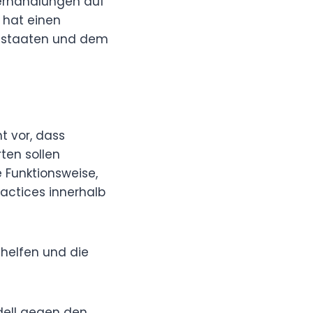
 Verhandlungen auf
 hat einen
dsstaaten und dem
t vor, dass
ten sollen
e Funktionsweise,
ractices innerhalb
 helfen und die
dell gegen den