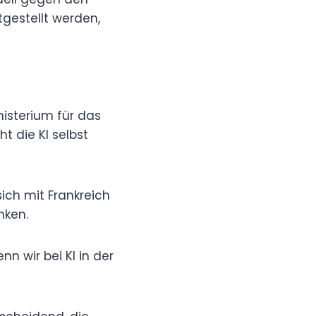
tgestellt werden,
isterium für das
t die KI selbst
sich mit Frankreich
nken.
n wir bei KI in der