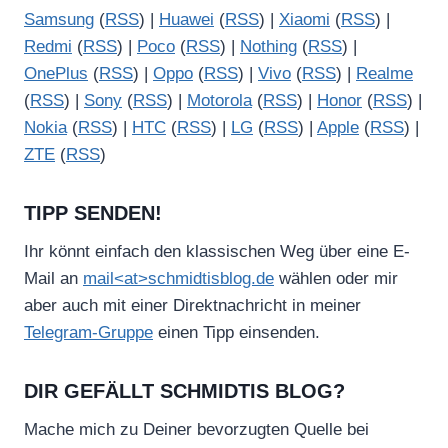
Samsung
(
RSS
) |
Huawei
(
RSS
) |
Xiaomi
(
RSS
) |
Redmi
(
RSS
) |
Poco
(
RSS
) |
Nothing
(
RSS
) |
OnePlus
(
RSS
) |
Oppo
(
RSS
) |
Vivo
(
RSS
) |
Realme
(
RSS
) |
Sony
(
RSS
) |
Motorola
(
RSS
) |
Honor
(
RSS
) |
Nokia
(
RSS
) |
HTC
(
RSS
) |
LG
(
RSS
) |
Apple
(
RSS
) |
ZTE
(
RSS
)
TIPP SENDEN!
Ihr könnt einfach den klassischen Weg über eine E-
Mail an
mail<at>schmidtisblog.de
wählen oder mir
aber auch mit einer Direktnachricht in meiner
Telegram-Gruppe
einen Tipp einsenden.
DIR GEFÄLLT SCHMIDTIS BLOG?
Mache mich zu Deiner bevorzugten Quelle bei