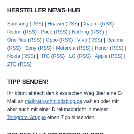
HERSTELLER NEWS-HUB
Samsung
(
RSS
) |
Huawei
(
RSS
) |
Xiaomi
(
RSS
) |
Redmi
(
RSS
) |
Poco
(
RSS
) |
Nothing
(
RSS
) |
OnePlus
(
RSS
) |
Oppo
(
RSS
) |
Vivo
(
RSS
) |
Realme
(
RSS
) |
Sony
(
RSS
) |
Motorola
(
RSS
) |
Honor
(
RSS
) |
Nokia
(
RSS
) |
HTC
(
RSS
) |
LG
(
RSS
) |
Apple
(
RSS
) |
ZTE
(
RSS
)
TIPP SENDEN!
Ihr könnt einfach den klassischen Weg über eine E-
Mail an
mail<at>schmidtisblog.de
wählen oder mir
aber auch mit einer Direktnachricht in meiner
Telegram-Gruppe
einen Tipp einsenden.