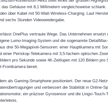
ilizium-Kohlenstoff-Akku stellt eines der größten Highlight
t das Gehäuse mit 8,1 Millimetern vergleichsweise schlank.
aden über Kabel mit 50-Watt-Wireless-Charging. Laut Herstel
rund sechs Stunden Videowiedergabe.
lässt OnePlus vertraute Wege. Das Unternehmen ersetzt d
 eigene Lumo-Imaging-System und die sogenannte DetailMax-
us drei 50-Megapixel-Sensoren: einer Hauptkamera mit Son
nd einer Periskop-Telekamera mit 3,5-fachem optischen Zoo
ldern pro Sekunde sowie 4K-Zeitlupen mit 120 Bildern pro 
l-Frontkamera bereit.
dem als Gaming-Smartphone positioniert. Der neue G2-Netzw
atenübertragungen und verbessert die Stabilität in Online-S
rationsmotor, ein präziser Gyrosensor und die Lingxi-Touch-T
lerlebnis.