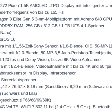
 1272 Pixel) 1,5K AMOLED LTPO-Display mit intelligenter Um
ederholfrequenz von bis zu 165 Hz
gon 8 Elite Gen 5 3-nm-Mobilplattform mit Adreno 840 GPU
DDR5X RAM, 256 GB / 512 GB / 1 TB UFS 4.1-Speicher
 Nano)
lorOS 16
 mit 1/1,56-Zoll-Sony-Sensor, f/1.8-Blende, OIS, 50-MP-1
era mit f/2.0-Blende, 50-MP-3,5-fach-Periskop-Teleobjektiv,
 120 fps und Dolby Vision, bis zu 8K-Video Aufnahme
 mit f/2.4-Blende, Videoaufnahme mit bis zu 4K und 60 fps
abdrucksensor im Display, Infrarotsensor
Stereolautsprecher
42 × 76,67 × 8,18 mm (Sanddüne) / 8,20 mm (Schwarz und 
g (Schwarz und Lila)
geschützt (IP66/68/69/69K)
G VoLTE, Wi-Fi 7 802.11 be (2,4 GHz + 5 GHz), Bluetooth 