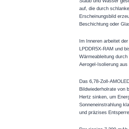
Staub und Wasser gesch
auf, die durch schlank
Erscheinungsbild erze
Beschichtung oder Gla
Im Inneren arbeitet de
LPDDR5X-RAM und bis z
Wärmeableitung durch 
Aerogel-Isolierung aus 
Das 6,78-Zoll-AMOLED-P
Bildwiederholrate von 
Hertz sinken, um Energi
Sonneneinstrahlung kla
und präzises Entsperre