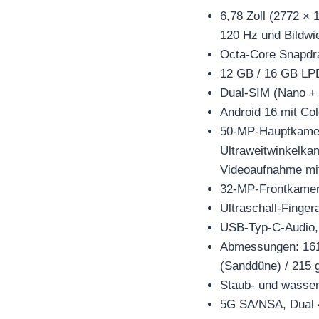
6,78 Zoll (2772 ×
120 Hz und Bildwi
Octa-Core Snapdra
12 GB / 16 GB LP
Dual-SIM (Nano +
Android 16 mit Co
50-MP-Hauptkamera
Ultraweitwinkelkam
Videoaufnahme mit
32-MP-Frontkamera
Ultraschall-Finger
USB-Typ-C-Audio, 
Abmessungen: 161,
(Sanddüne) / 215 
Staub- und wasser
5G SA/NSA, Dual 4