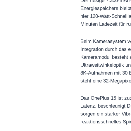
Der riesige 7.300-mAh-S
Energiespeichers bleib
hier 120-Watt-Schnelll
Minuten Ladezeit für 
Beim Kamerasystem ver
Integration durch das
Kameramodul besteht a
Ultraweitwinkeloptik u
8K-Aufnahmen mit 30 Bi
steht eine 32-Megapixe
Das OnePlus 15 ist zu
Latenz, beschleunigt D
sorgen ein starker Vib
reaktionsschnelles Spie