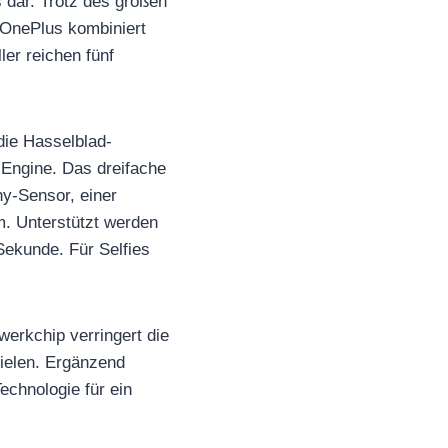
s dar. Trotz des großen
 OnePlus kombiniert
ler reichen fünf
ie Hasselblad-
Engine. Das dreifache
y-Sensor, einer
m. Unterstützt werden
Sekunde. Für Selfies
erkchip verringert die
pielen. Ergänzend
echnologie für ein