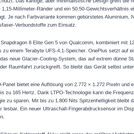
ützt. Das kantige, aber minimalistische Design greift die 
e 1,15-Millimeter-Ränder und ein 50:50-Gewichtsverhältnis 
ugt. Je nach Farbvariante kommen gebürstetes Aluminium, 
sfaser-Verbundstoffe zum Einsatz.
r Snapdragon 8 Elite Gen 5 von Qualcomm, kombiniert mit 1
u einem Terabyte UFS-4.1-Speicher. OnePlus setzt auf ei
das neue Glacier-Cooling-System, das auf extrem dünne Sta
der Raumfahrt zurückgreift. So bleibt das Gerät selbst unter
anel bietet eine Auflösung von 2.772 × 1.272 Pixeln und er
bis zu 165 Hertz. Dank LTPO-Technologie kann die Frequenz
e zu sparen. Mit bis zu 1.800 Nits Spitzenhelligkeit bleibt 
r lesbar. Ein neuer Ultraschall-Fingerabdrucksensor im Disp
n.