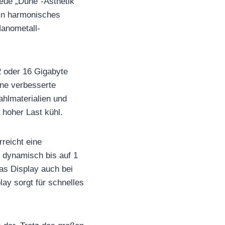
neue „Dune“-Ästhetik
ein harmonisches
Nanometall-
2 oder 16 Gigabyte
ne verbesserte
hlmaterialien und
 hoher Last kühl.
reicht eine
 dynamisch bis auf 1
das Display auch bei
lay sorgt für schnelles