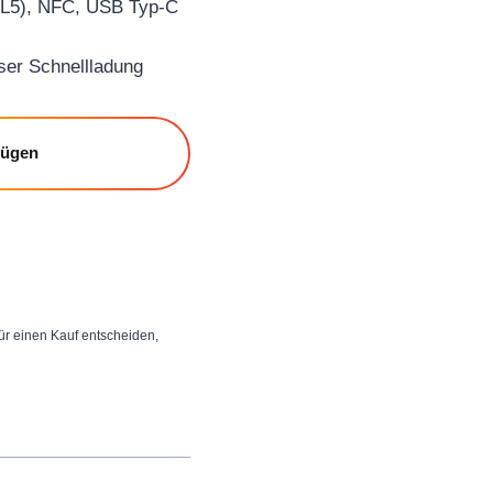
+L5), NFC, USB Typ-C
er Schnellladung
fügen
 für einen Kauf entscheiden,