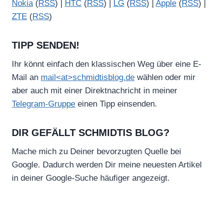
Nokia
(
RSS
) |
HTC
(
RSS
) |
LG
(
RSS
) |
Apple
(
RSS
) |
ZTE
(
RSS
)
TIPP SENDEN!
Ihr könnt einfach den klassischen Weg über eine E-
Mail an
mail<at>schmidtisblog.de
wählen oder mir
aber auch mit einer Direktnachricht in meiner
Telegram-Gruppe
einen Tipp einsenden.
DIR GEFÄLLT SCHMIDTIS BLOG?
Mache mich zu Deiner bevorzugten Quelle bei
Google. Dadurch werden Dir meine neuesten Artikel
in deiner Google-Suche häufiger angezeigt.