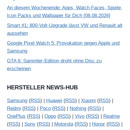
An diesem Wochenende: Apps, Watch Faces, Spiele,
Icon Packs und Wallpaper für Dich [08.08.2026]
Smart #1: 800-Volt-Upgrade lässt VW und Renault alt
aussehen
Google Pixel Watch 5: Provokation gegen Apple und
Samsung
GTA 6: Sammler-Edition droht ohne Disc zu
erscheinen
HERSTELLER NEWS-HUB
Samsung
(
RSS
) |
Huawei
(
RSS
) |
Xiaomi
(
RSS
) |
Redmi
(
RSS
) |
Poco
(
RSS
) |
Nothing
(
RSS
) |
OnePlus
(
RSS
) |
Oppo
(
RSS
) |
Vivo
(
RSS
) |
Realme
(
RSS
) |
Sony
(
RSS
) |
Motorola
(
RSS
) |
Honor
(
RSS
) |