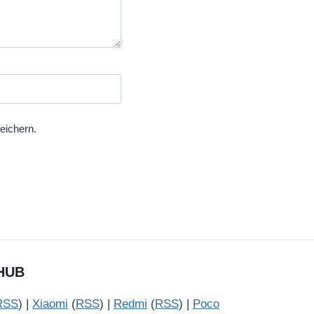
eichern.
HUB
RSS
) |
Xiaomi
(
RSS
) |
Redmi
(
RSS
) |
Poco