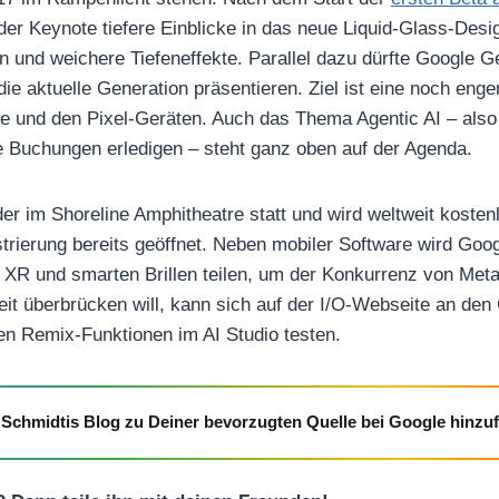
der Keynote tiefere Einblicke in das neue Liquid-Glass-Desi
n und weichere Tiefeneffekte. Parallel dazu dürfte Google 
ie aktuelle Generation präsentieren. Ziel ist eine noch eng
 und den Pixel-Geräten. Auch das Thema Agentic AI – also 
 Buchungen erledigen – steht ganz oben auf der Agenda.
der im Shoreline Amphitheatre statt und wird weltweit kosten
strierung bereits geöffnet. Neben mobiler Software wird Goog
 XR und smarten Brillen teilen, um der Konkurrenz von Meta
eit überbrücken will, kann sich auf der I/O-Webseite an de
n Remix-Funktionen im AI Studio testen.
Schmidtis Blog zu Deiner bevorzugten Quelle bei Google hinzu