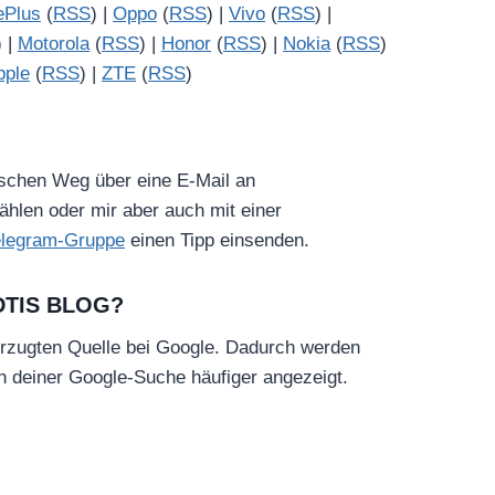
ePlus
(
RSS
) |
Oppo
(
RSS
) |
Vivo
(
RSS
) |
) |
Motorola
(
RSS
) |
Honor
(
RSS
) |
Nokia
(
RSS
)
pple
(
RSS
) |
ZTE
(
RSS
)
ischen Weg über eine E-Mail an
hlen oder mir aber auch mit einer
elegram-Gruppe
einen Tipp einsenden.
DTIS BLOG?
rzugten Quelle bei Google. Dadurch werden
in deiner Google-Suche häufiger angezeigt.