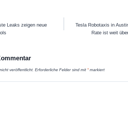
tion
te Leaks zeigen neue
Tesla Robotaxis in Austi
ols
Rate ist weit üb
 Kommentar
icht veröffentlicht.
Erforderliche Felder sind mit
*
markiert