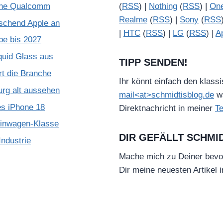
ohne Qualcomm
(
RSS
) |
Nothing
(
RSS
) |
On
Realme
(
RSS
) |
Sony
(
RSS
schend Apple an
|
HTC
(
RSS
) |
LG
(
RSS
) |
A
pe bis 2027
quid Glass aus
TIPP SENDEN!
rt die Branche
Ihr könnt einfach den klass
urg alt aussehen
mail<at>schmidtisblog.de
wä
es iPhone 18
Direktnachricht in meiner
T
leinwagen-Klasse
DIR GEFÄLLT SCHMI
ndustrie
Mache mich zu Deiner bevo
Dir meine neuesten Artikel 