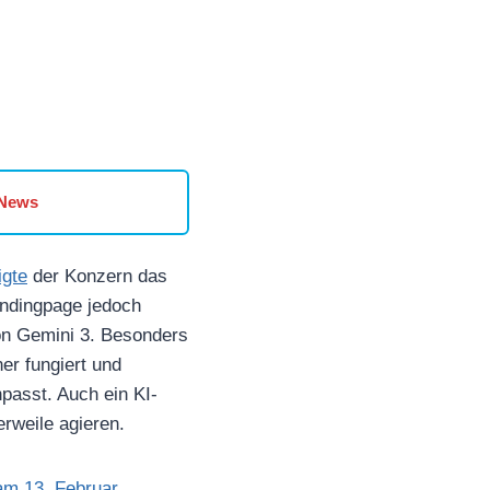
 News
igte
der Konzern das
Landingpage jedoch
on Gemini 3. Besonders
er fungiert und
passt. Auch ein KI-
erweile agieren.
am 13. Februar