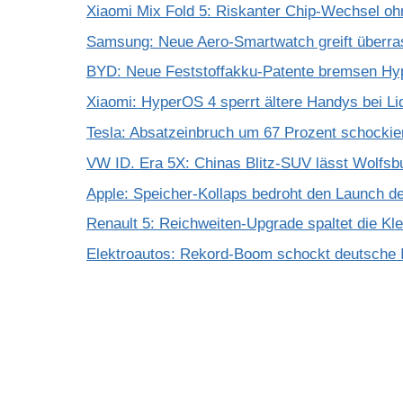
Xiaomi Mix Fold 5: Riskanter Chip-Wechsel 
Samsung: Neue Aero-Smartwatch greift überra
BYD: Neue Feststoffakku-Patente bremsen Hy
Xiaomi: HyperOS 4 sperrt ältere Handys bei Li
Tesla: Absatzeinbruch um 67 Prozent schockie
VW ID. Era 5X: Chinas Blitz-SUV lässt Wolfsb
Apple: Speicher-Kollaps bedroht den Launch d
Renault 5: Reichweiten-Upgrade spaltet die K
Elektroautos: Rekord-Boom schockt deutsche I