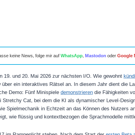
asse keine News, folge mir auf
WhatsApp
,
Mastodon
oder
Google
en 19. und 20. Mai 2026 zur nächsten I/O. Wie gewohnt
künd
 über ein interaktives Rätsel an. In diesem Jahr dient die 
ische Demo: Fünf Minispiele
demonstrieren
die Fähigkeiten v
i Stretchy Cat, bei dem die KI als dynamischer Level-Design
ie Spielmechanik in Echtzeit an das Können des Nutzers an
igt, wie flüssig und kontextbezogen die Sprachmodelle mittl
d 17 im Rampenlicht stehen. Nach dem Start der
ersten Beta 