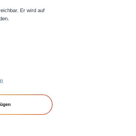
eichbar. Er wird auf
den.
en
fügen