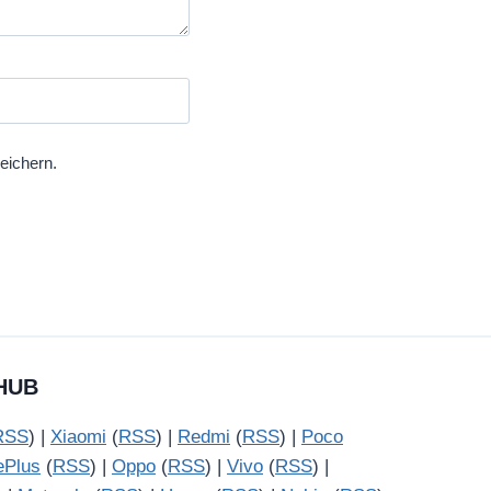
eichern.
HUB
RSS
) |
Xiaomi
(
RSS
) |
Redmi
(
RSS
) |
Poco
ePlus
(
RSS
) |
Oppo
(
RSS
) |
Vivo
(
RSS
) |