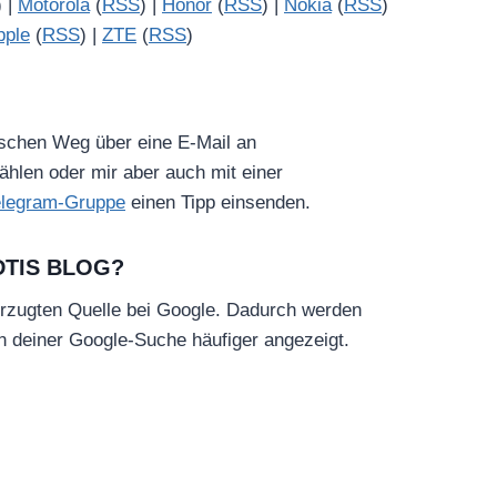
) |
Motorola
(
RSS
) |
Honor
(
RSS
) |
Nokia
(
RSS
)
pple
(
RSS
) |
ZTE
(
RSS
)
ischen Weg über eine E-Mail an
hlen oder mir aber auch mit einer
elegram-Gruppe
einen Tipp einsenden.
DTIS BLOG?
rzugten Quelle bei Google. Dadurch werden
in deiner Google-Suche häufiger angezeigt.