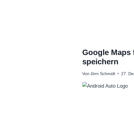
Zum
Inhalt
springen
Google Maps fü
speichern
Von
Jörn Schmidt
27. D