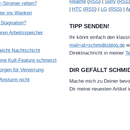
Realme
(
RSS
) |
Sony
(
RSS
-Stromer retten?
|
HTC
(
RSS
) |
LG
(
RSS
) |
A
nier ins Wanken
 Stagnation?
TIPP SENDEN!
ren Arbeitsspeicher
Ihr könnt einfach den klass
mail<at>schmidtisblog.de
wä
reicht Nachtschicht
Direktnachricht in meiner
T
ene Kult-Feature schmerzt
DIR GEFÄLLT SCHMI
rgen für Verwirrung
Ansturm nicht
Mache mich zu Deiner bevo
Dir meine neuesten Artikel 