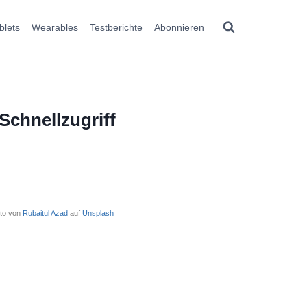
blets
Wearables
Testberichte
Abonnieren
Schnellzugriff
to von
Rubaitul Azad
auf
Unsplash