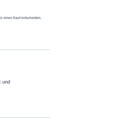
 für einen Kauf entscheiden,
k und