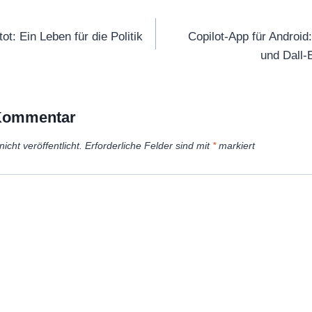
tion
ot: Ein Leben für die Politik
Copilot-App für Androi
und Dall-
 Kommentar
icht veröffentlicht.
Erforderliche Felder sind mit
*
markiert