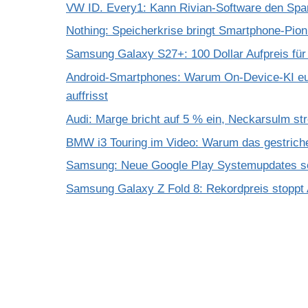
VW ID. Every1: Kann Rivian-Software den Spar
Nothing: Speicherkrise bringt Smartphone-Pio
Samsung Galaxy S27+: 100 Dollar Aufpreis für
Android-Smartphones: Warum On-Device-KI eu
auffrisst
Audi: Marge bricht auf 5 % ein, Neckarsulm st
BMW i3 Touring im Video: Warum das gestrich
Samsung: Neue Google Play Systemupdates so
Samsung Galaxy Z Fold 8: Rekordpreis stoppt 