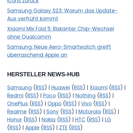
Icons zurück
Samsung Galaxy S23: Warum das Update-
Aus verfrüht kommt
Xiaomi Mix Fold 5: Riskanter Chip-Wechsel
ohne Qualcomm
Samsung: Neue Aero-Smartwatch greift
überraschend Apple an
HERSTELLER NEWS-HUB
Samsung
(
RSS
) |
Huawei
(
RSS
) |
Xiaomi
(
RSS
) |
Redmi
(
RSS
) |
Poco
(
RSS
) |
Nothing
(
RSS
) |
OnePlus
(
RSS
) |
Oppo
(
RSS
) |
Vivo
(
RSS
) |
Realme
(
RSS
) |
Sony
(
RSS
) |
Motorola
(
RSS
) |
Honor
(
RSS
) |
Nokia
(
RSS
) |
HTC
(
RSS
) |
LG
(
RSS
) |
Apple
(
RSS
) |
ZTE
(
RSS
)