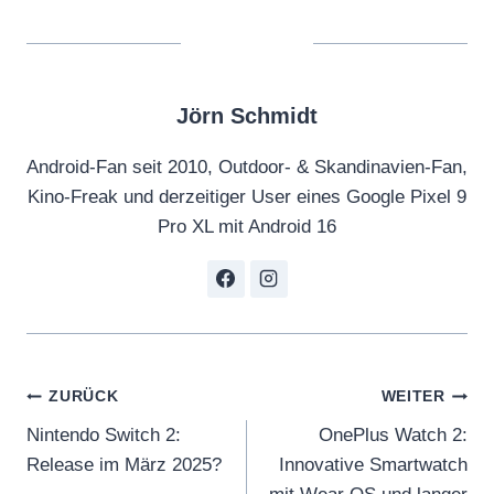
w
t
o
o
Jörn Schmidt
l
l
Android-Fan seit 2010, Outdoor- & Skandinavien-Fan,
e
Kino-Freak und derzeitiger User eines Google Pixel 9
t
Pro XL mit Android 16
s
y
o
u
v
Beitragsnavigation
ZURÜCK
WEITER
i
Nintendo Switch 2:
OnePlus Watch 2:
r
Release im März 2025?
Innovative Smartwatch
t