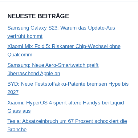
a
t
NEUESTE BEITRÄGE
e
s
Samsung Galaxy S23: Warum das Update-Aus
“
verfrüht kommt
v
Xiaomi Mix Fold 5: Riskanter Chip-Wechsel ohne
o
Qualcomm
n
Samsung: Neue Aero-Smartwatch greift
Y
überraschend Apple an
o
BYD: Neue Feststoffakku-Patente bremsen Hype bis
u
2027
T
Xiaomi: HyperOS 4 sperrt ältere Handys bei Liquid
u
Glass aus
b
Tesla: Absatzeinbruch um 67 Prozent schockiert die
e
Branche
a