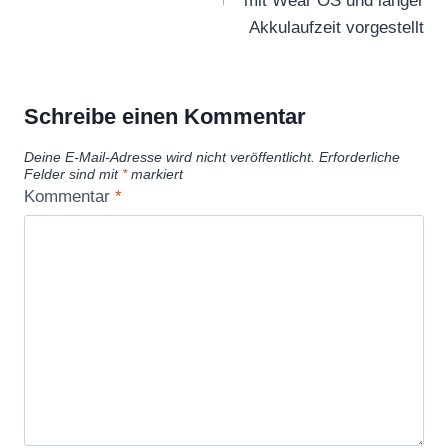
mit Wear OS und langer
u
Akkulaufzeit vorgestellt
a
l
l
Schreibe einen Kommentar
y
e
Deine E-Mail-Adresse wird nicht veröffentlicht.
Erforderliche
x
Felder sind mit
*
markiert
Kommentar
*
p
l
o
r
e
r
o
u
t