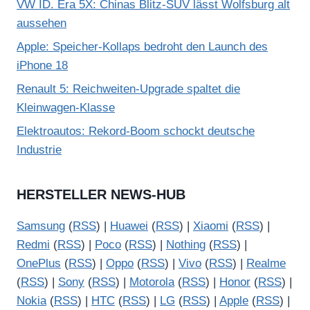
n
VW ID. Era 5X: Chinas Blitz-SUV lässt Wolfsburg alt
z
aussehen
e
Apple: Speicher-Kollaps bedroht den Launch des
i
iPhone 18
g
Renault 5: Reichweiten-Upgrade spaltet die
e
Kleinwagen-Klasse
n
Elektroautos: Rekord-Boom schockt deutsche
Industrie
HERSTELLER NEWS-HUB
Samsung
(
RSS
) |
Huawei
(
RSS
) |
Xiaomi
(
RSS
) |
Redmi
(
RSS
) |
Poco
(
RSS
) |
Nothing
(
RSS
) |
OnePlus
(
RSS
) |
Oppo
(
RSS
) |
Vivo
(
RSS
) |
Realme
(
RSS
) |
Sony
(
RSS
) |
Motorola
(
RSS
) |
Honor
(
RSS
) |
Nokia
(
RSS
) |
HTC
(
RSS
) |
LG
(
RSS
) |
Apple
(
RSS
) |