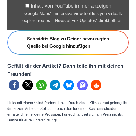
a
Inhalt von YouTube immer anzeigen
p
„Google Maps' Immersive View tool lets you virtually
s
explore routes – Newsful Fox Updates“ direkt öffnen
'
I
Schmidtis Blog zu Deiner bevorzugten
m
Quelle bei Google hinzufügen
m
e
Gefällt dir der Artikel? Dann teile ihn mit deinen
r
Freunden!
s
i
v
e
Links mit einem * sind Partner-Links. Durch einen Klick darauf gelangt ihr
direkt zum Anbieter. Solltet ihr euch dort für einen Kauf entscheiden,
V
erhalte ich eine kleine Provision. Für euch ändert sich am Preis nichts.
i
Danke für eure Unterstützung!
e