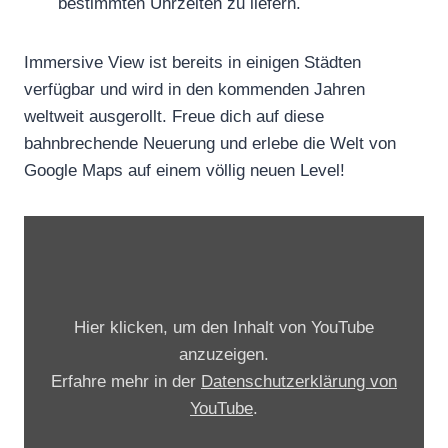
bestimmten Uhrzeiten zu liefern.
Immersive View ist bereits in einigen Städten
verfügbar und wird in den kommenden Jahren
weltweit ausgerollt. Freue dich auf diese
bahnbrechende Neuerung und erlebe die Welt von
Google Maps auf einem völlig neuen Level!
„
G
o
o
Hier klicken, um den Inhalt von YouTube
g
anzuzeigen.
l
Erfahre mehr in der
Datenschutzerklärung von
e
YouTube
.
M