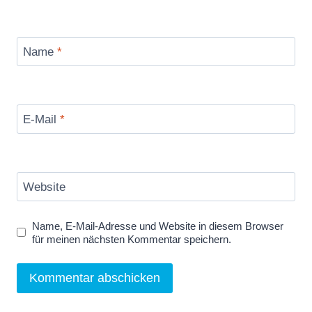
e
s
–
Name
*
N
e
w
E-Mail
*
s
f
u
l
Website
F
o
Name, E-Mail-Adresse und Website in diesem Browser
x
für meinen nächsten Kommentar speichern.
U
p
d