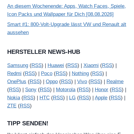
An diesem Wochenende: Apps, Watch Faces, Spiele,
Icon Packs und Wallpaper für Dich [08.08.2026]
Smart #1: 800-Volt-Upgrade lässt VW und Renault alt
aussehen
HERSTELLER NEWS-HUB
Samsung
(
RSS
) |
Huawei
(
RSS
) |
Xiaomi
(
RSS
) |
Redmi
(
RSS
) |
Poco
(
RSS
) |
Nothing
(
RSS
) |
OnePlus
(
RSS
) |
Oppo
(
RSS
) |
Vivo
(
RSS
) |
Realme
(
RSS
) |
Sony
(
RSS
) |
Motorola
(
RSS
) |
Honor
(
RSS
) |
Nokia
(
RSS
) |
HTC
(
RSS
) |
LG
(
RSS
) |
Apple
(
RSS
) |
ZTE
(
RSS
)
TIPP SENDEN!