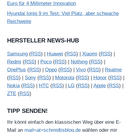
Euro für 4 Millimeter Innovation
Hyundai Ioniq 9 im Test: Viel Platz, aber schwache
Reichweite
HERSTELLER NEWS-HUB
Samsung
(
RSS
) |
Huawei
(
RSS
) |
Xiaomi
(
RSS
) |
Redmi
(
RSS
) |
Poco
(
RSS
) |
Nothing
(
RSS
) |
OnePlus
(
RSS
) |
Oppo
(
RSS
) |
Vivo
(
RSS
) |
Realme
(
RSS
) |
Sony
(
RSS
) |
Motorola
(
RSS
) |
Honor
(
RSS
) |
Nokia
(
RSS
) |
HTC
(
RSS
) |
LG
(
RSS
) |
Apple
(
RSS
) |
ZTE
(
RSS
)
TIPP SENDEN!
Ihr könnt einfach den klassischen Weg über eine E-
Mail an
mail<at>schmidtisblog.de
wählen oder mir